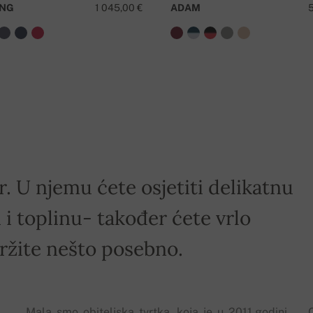
NG
1 045,00 €
ADAM
r. U njemu ćete osjetiti delikatnu
i toplinu- također ćete vrlo
držite nešto posebno.
Mala smo obiteljska tvrtka, koja je u 2011.godini