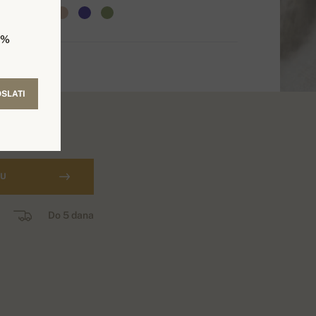
5%
SLATI
CU
Do 5 dana