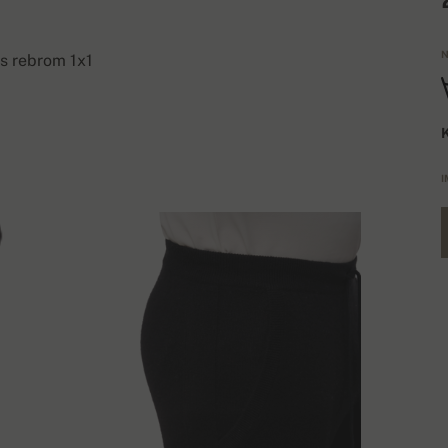
N
s rebrom 1x1
K
I