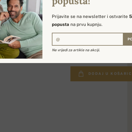
popusta!
Prijavite se na newsletter i ostvarite
popusta
na prvu kupnju.
PO
365,00 €
Ne vrijedi za artikle na akciji.
DODAJ U KOŠARI