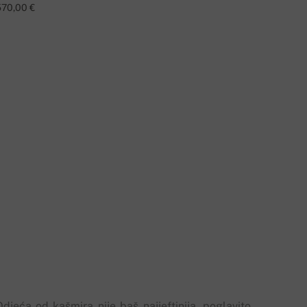
570,00 €
Odjeća od kašmira nije baš najjeftinija, poglavito