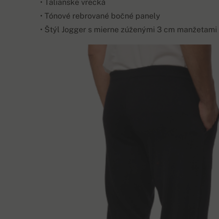
• Talianske vrecká
• Tónové rebrované bočné panely
• Štýl Jogger s mierne zúženými 3 cm manžetami 