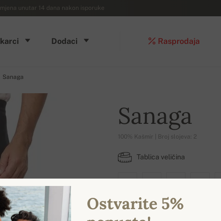
mjena unutar 14 dana nakon isporuke
karci
Dodaci
Rasprodaja
Sanaga
Sanaga
100% Kašmir | Broj slojeva: 2
Tablica veličina
XS
S
M
L
Ostvarite 5%
DOSTUPNE BOJE