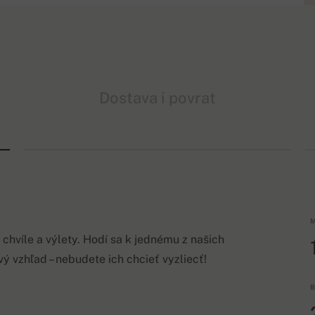
Dostava i povrat
M
chvíle a výlety. Hodí sa k jednému z našich
 vzhľad – nebudete ich chcieť vyzliecť!
B