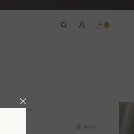
0
XL
2XL
3XL
Na stanju