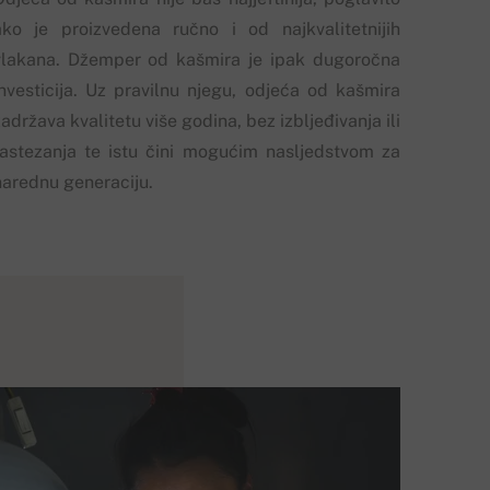
ako je proizvedena ručno i od najkvalitetnijih
vlakana. Džemper od kašmira je ipak dugoročna
investicija. Uz pravilnu njegu, odjeća od kašmira
adržava kvalitetu više godina, bez izbljeđivanja ili
rastezanja te istu čini mogućim nasljedstvom za
narednu generaciju.