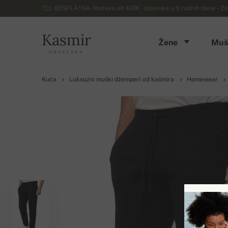
BESPLATNA dostava od 400€ - Isporuka u 5 radnih dana – Za
Kasmir
Žene
Muš
HRVATSKA
Kuća
Luksuzni muški džemperi od kašmira
Homewear