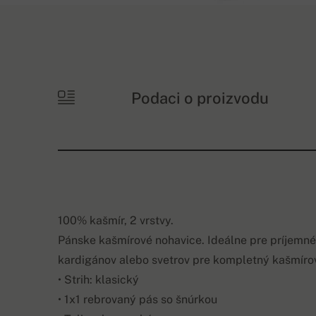
Podaci o proizvodu
100% kašmír, 2 vrstvy.
Pánske kašmírové nohavice. Ideálne pre príjemné 
kardigánov alebo svetrov pre kompletný kašmírový
• Strih: klasický
• 1x1 rebrovaný pás so šnúrkou