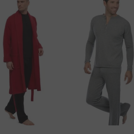
a
0 cm
42 cm
laćanje putem integriranog pristupnika
0 cm
45 cm
čki račun.
Za
plačanje
bankovnom doznakom
,
:
I