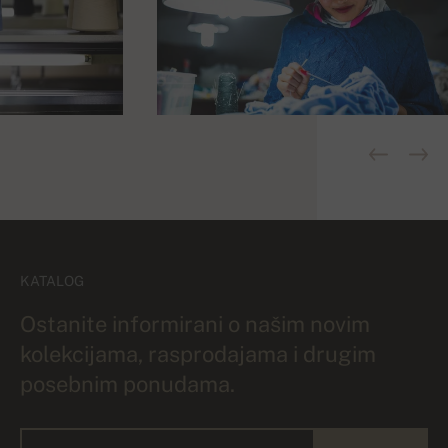
KATALOG
Ostanite informirani o našim novim
kolekcijama, rasprodajama i drugim
posebnim ponudama.