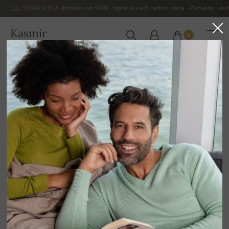
BESPLATNA dostava od 400€ - Isporuka u 5 radnih dana – Zamjena unut
Kasmir
0
HRVATSKA
Kuća
Luksuzni muški džemperi od kašmira
Muški džemperi s okruglim izrezom