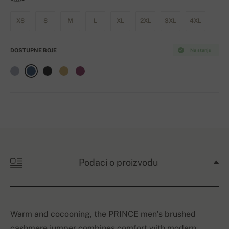
XS
S
M
L
XL
2XL
3XL
4XL
DOSTUPNE BOJE
Na stanju
Podaci o proizvodu
Warm and cocooning, the PRINCE men’s brushed
cashmere jumper combines comfort with modern