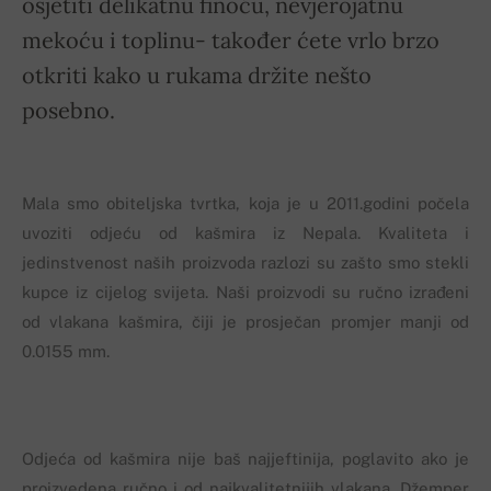
osjetiti delikatnu finoću, nevjerojatnu
mekoću i toplinu- također ćete vrlo brzo
otkriti kako u rukama držite nešto
posebno.
Mala smo obiteljska tvrtka, koja je u 2011.godini počela
uvoziti odjeću od kašmira iz Nepala. Kvaliteta i
jedinstvenost naših proizvoda razlozi su zašto smo stekli
kupce iz cijelog svijeta. Naši proizvodi su ručno izrađeni
od vlakana kašmira, čiji je prosječan promjer manji od
0.0155 mm.
Odjeća od kašmira nije baš najjeftinija, poglavito ako je
proizvedena ručno i od najkvalitetnijih vlakana. Džemper