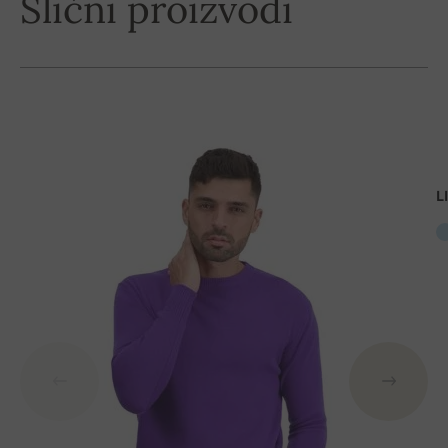
Slični proizvodi
L