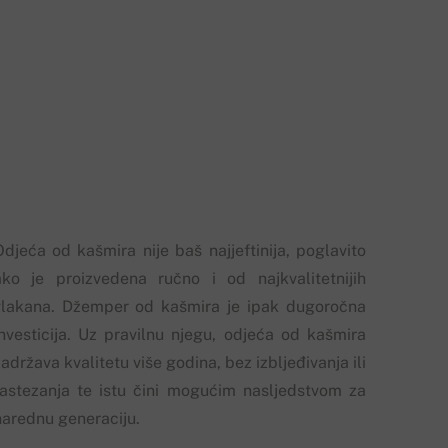
Odjeća od kašmira nije baš najjeftinija, poglavito
ako je proizvedena ručno i od najkvalitetnijih
vlakana. Džemper od kašmira je ipak dugoročna
investicija. Uz pravilnu njegu, odjeća od kašmira
adržava kvalitetu više godina, bez izbljeđivanja ili
rastezanja te istu čini mogućim nasljedstvom za
narednu generaciju.