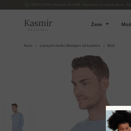
BESPLATNA dostava od 400€ - Isporuka u 5 radnih dana – Za
Kasmir
Žene
Muš
HRVATSKA
Kuća
Luksuzni muški džemperi od kašmira
Bilal