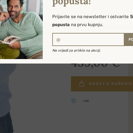
popusta!
Prijavite se na newsletter i ostvarite
popusta
na prvu kupnju.
PO
Ne vrijedi za artikle na akciji.
459,00 €
DODAJ U KOŠARI
ciel