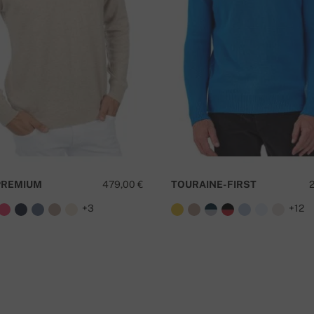
I
PREMIUM
479,00 €
TOURAINE-FIRST
+3
+12