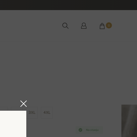
0
XL
2XL
3XL
4XL
Na stanju