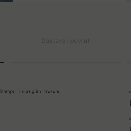
Dostava i povrat
 džemper s okruglim izrezom.
M
B