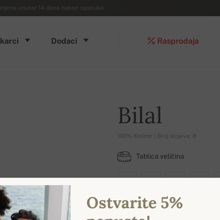
mjena unutar 14 dana nakon isporuke
karci
Dodaci
Rasprodaja
Bilal
100% Kašmir | Broj slojeva: 8
Tablica veličina
XS
S
M
L
Ostvarite 5%
DOSTUPNE BOJE