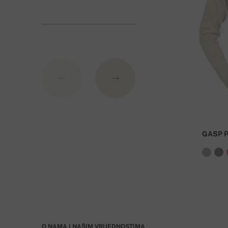
BIC: GIBASKBX
Banka: Slovenská sporiteľňa a.s., Nitra
Kao varijabilni simbol nevedite broj narudžbe.
GASP 
O NAMA I NAŠIM VRIJEDNOSTIMA