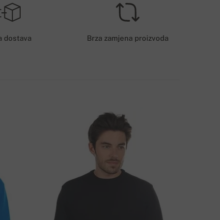
ROŠAK DOSTAVE – PLAĆANJE KARTICOM
6€
a dostava
Brza zamjena proizvoda
AČIN DOSTAVE
LILIAN