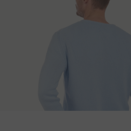
Načini isporuk
Dužina leđa
Duž