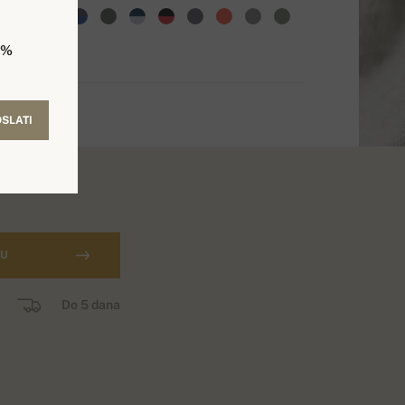
5%
SLATI
CU
Do 5 dana