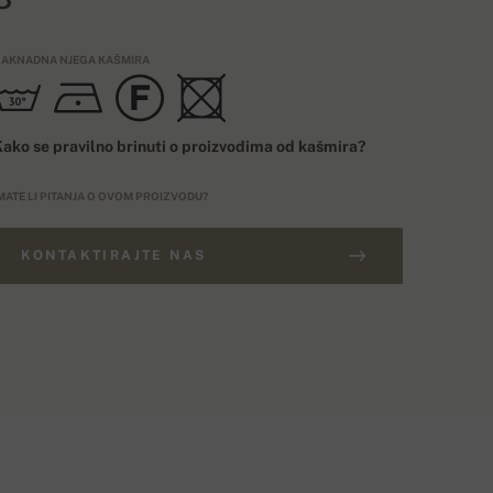
AKNADNA NJEGA KAŠMIRA
ako se pravilno brinuti o proizvodima od kašmira?
MATE LI PITANJA O OVOM PROIZVODU?
KONTAKTIRAJTE NAS
ARUDŽBE IZNAD 400€
ELIČINSKI BROJ
Besplatna dostava
EU