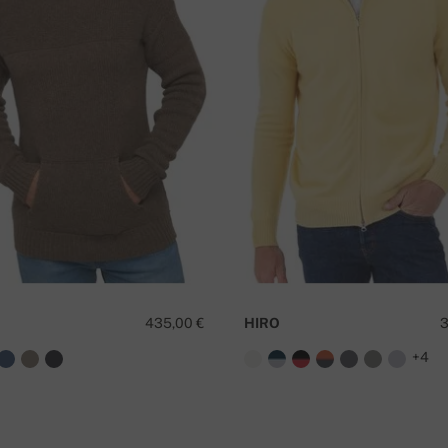
I
435,00 €
HIRO
3
+4