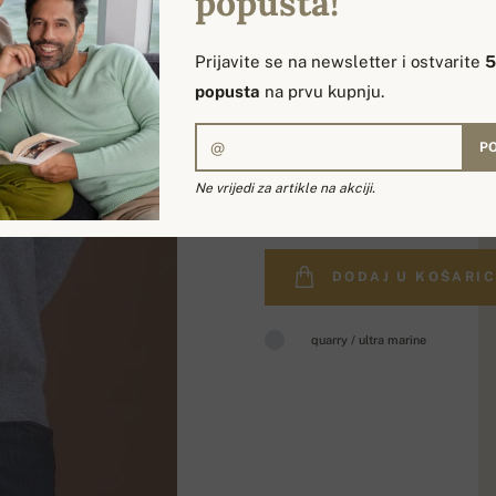
popusta!
Prijavite se na newsletter i ostvarite
popusta
na prvu kupnju.
PO
349,90 €
Ne vrijedi za artikle na akciji.
DODAJ U KOŠARI
quarry / ultra marine