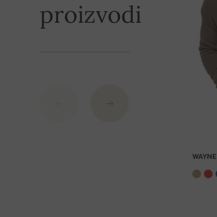
proizvodi
IBAN: SK7109000000000233073526
BIC: GIBASKBX
Banka: Slovenská sporiteľňa a.s., Nitra
Kao varijabilni simbol nevedite broj narudžbe.
WAYNE