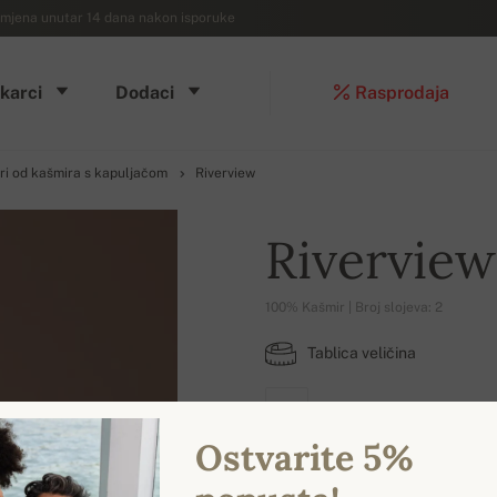
mjena unutar 14 dana nakon isporuke
karci
Dodaci
Rasprodaja
i od kašmira s kapuljačom
Riverview
Riverview
100% Kašmir | Broj slojeva: 2
Tablica veličina
L
Ostvarite 5%
DOSTUPNE BOJE