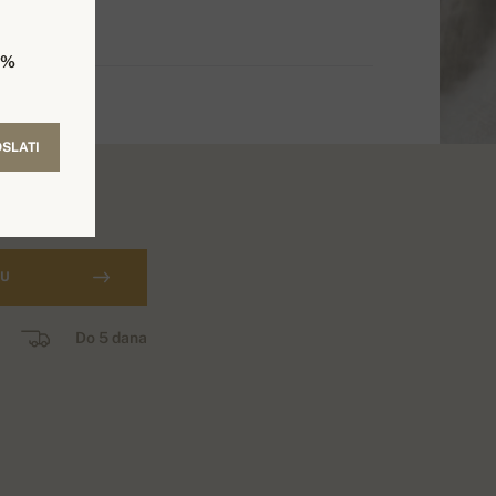
5%
SLATI
CU
Do 5 dana