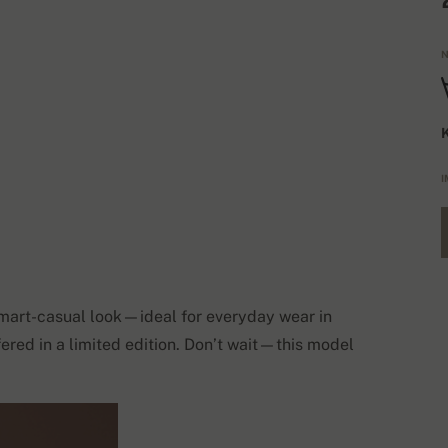
N
K
I
a smart-casual look—ideal for everyday wear in
ered in a limited edition. Don’t wait—this model