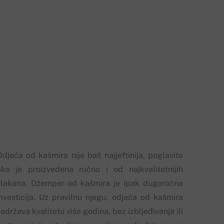
Odjeća od kašmira nije baš najjeftinija, poglavito
ako je proizvedena ručno i od najkvalitetnijih
vlakana. Džemper od kašmira je ipak dugoročna
investicija. Uz pravilnu njegu, odjeća od kašmira
adržava kvalitetu više godina, bez izbljeđivanja ili