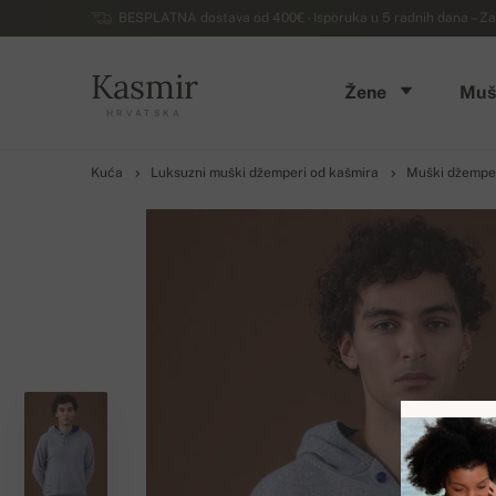
BESPLATNA dostava od 400€ - Isporuka u 5 radnih dana – Za
Kasmir
Žene
Muš
HRVATSKA
Kuća
Luksuzni muški džemperi od kašmira
Muški džemper