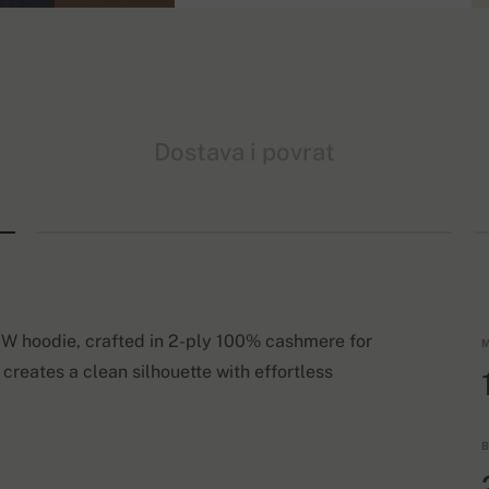
Dostava i povrat
W hoodie, crafted in 2-ply 100% cashmere for
M
 creates a clean silhouette with effortless
B