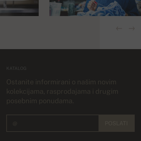
KATALOG
Ostanite informirani o našim novim
kolekcijama, rasprodajama i drugim
posebnim ponudama.
POSLATI