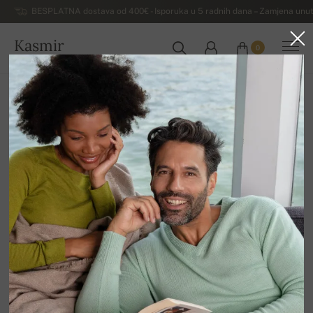
BESPLATNA dostava od 400€ - Isporuka u 5 radnih dana – Zamjena unut
Kasmir
0
HRVATSKA
Kuća
Luksuzni muški džemperi od kašmira
Muški džemperi od kašmira s kapuljačom