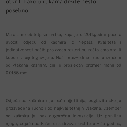
otkriti kako u rukama držite nešto
posebno.
Mala smo obiteljska tvrtka, koja je u 2011.godini počela
uvoziti odjeću od kašmira iz Nepala. Kvaliteta i
jedinstvenost naših proizvoda razlozi su zašto smo stekli
kupce iz cijelog svijeta. Naši proizvodi su ručno izrađeni
od vlakana kašmira, čiji je prosječan promjer manji od
0.0155 mm.
Odjeća od kašmira nije baš najjeftinija, poglavito ako je
proizvedena ručno i od najkvalitetnijih vlakana. Džemper
od kašmira je ipak dugoročna investicija. Uz pravilnu
njegu, odjeća od kašmira zadržava kvalitetu više godina,