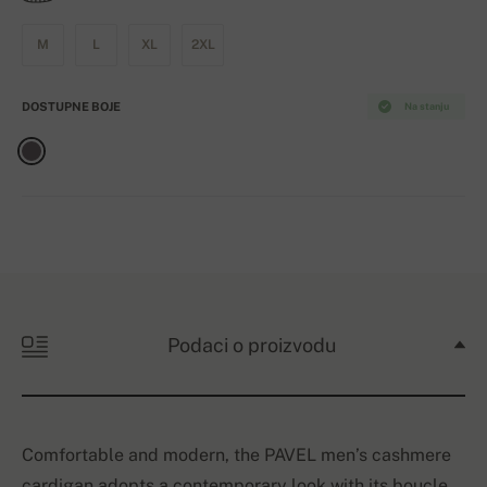
M
L
XL
2XL
DOSTUPNE BOJE
Na stanju
Podaci o proizvodu
Comfortable and modern, the PAVEL men’s cashmere
cardigan adopts a contemporary look with its boucle