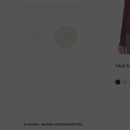
Banka: Slovenská sporiteľňa a.s., Nitra
Kao varijabilni simbol nevedite broj narudžbe.
TALE S
O NAMA I NAŠIM VRIJEDNOSTIMA