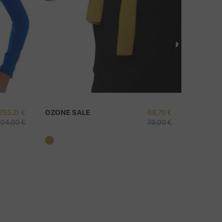
MATE LI PITANJA O OVOM PROIZVODU?
KONTAKTIRAJTE NAS
255,21 €
OZONE SALE
68,70 €
TAIPEI-
04,00 €
79,00 €