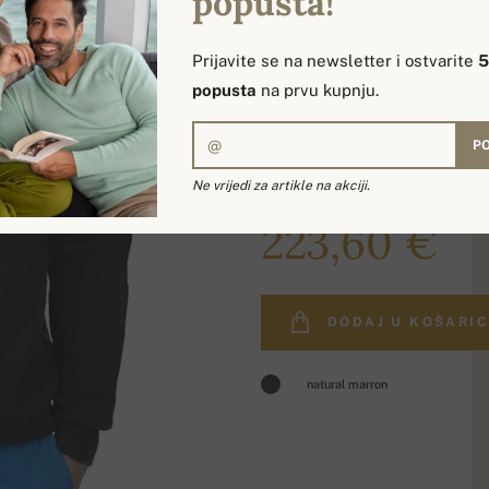
popusta!
Prijavite se na newsletter i ostvarite
popusta
na prvu kupnju.
PO
Ne vrijedi za artikle na akciji.
260,00 €
223,60 €
DODAJ U KOŠARI
natural marron