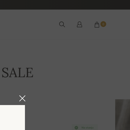
0
 SALE
Na stanju