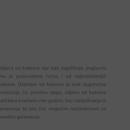
Odjeća od kašmira nije baš najjeftinija, poglavito
ako je proizvedena ručno i od najkvalitetnijih
vlakana. Džemper od kašmira je ipak dugoročna
investicija. Uz pravilnu njegu, odjeća od kašmira
adržava kvalitetu više godina, bez izbljeđivanja ili
rastezanja te istu čini mogućim nasljedstvom za
narednu generaciju.