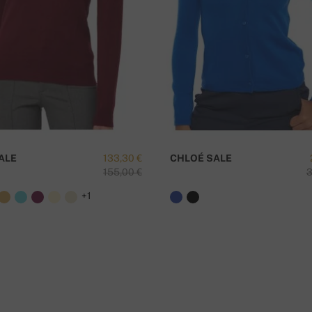
I
ALE
133,30 €
CHLOÉ SALE
155,00 €
3
+1