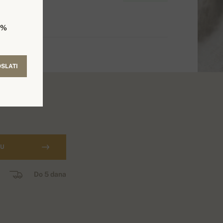
5%
SLATI
CU
Do 5 dana