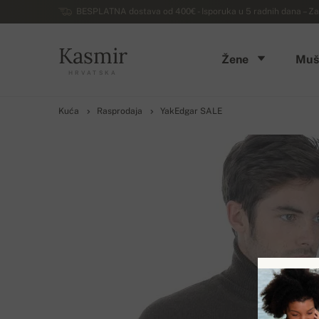
BESPLATNA dostava od 400€ - Isporuka u 5 radnih dana – Za
Kasmir
Žene
Muš
HRVATSKA
Kuća
Rasprodaja
YakEdgar SALE