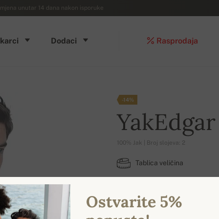
mjena unutar 14 dana nakon isporuke
karci
Dodaci
Rasprodaja
-14%
YakEdgar
100% Jak | Broj slojeva: 2
Tablica veličina
L
Ostvarite 5%
DOSTUPNE BOJE