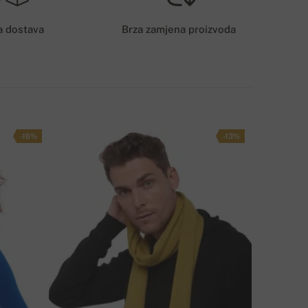
6€
a dostava
Brza zamjena proizvoda
AČIN DOSTAVE
-16%
-13%