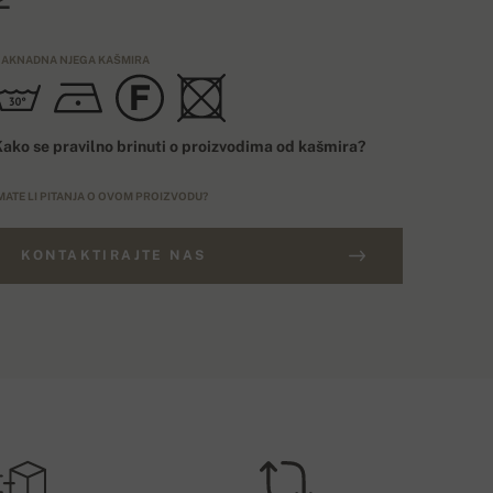
AKNADNA NJEGA KAŠMIRA
ako se pravilno brinuti o proizvodima od kašmira?
MATE LI PITANJA O OVOM PROIZVODU?
KONTAKTIRAJTE NAS
ARUDŽBE IZNAD 400€
ELIČINSKI BROJ
Besplatna dostava
EU
ROŠAK DOSTAVE – PLAĆANJE KARTICOM