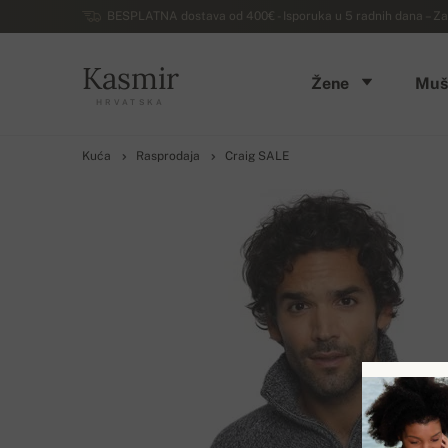
BESPLATNA dostava od 400€ - Isporuka u 5 radnih dana – Za
Kasmir
Žene
Muš
HRVATSKA
Kuća
Rasprodaja
Craig SALE