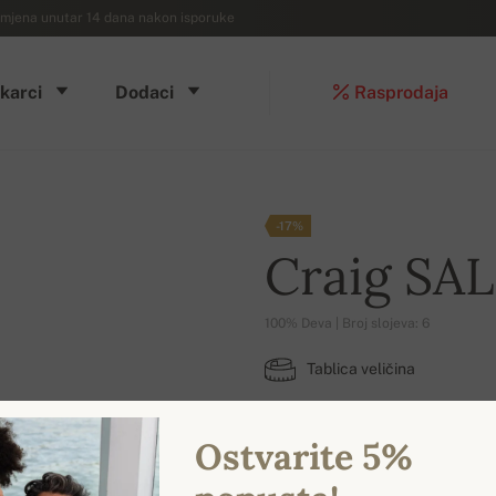
mjena unutar 14 dana nakon isporuke
karci
Dodaci
Rasprodaja
-17%
Craig SA
100% Deva | Broj slojeva: 6
Tablica veličina
XL
Ostvarite 5%
DOSTUPNE BOJE