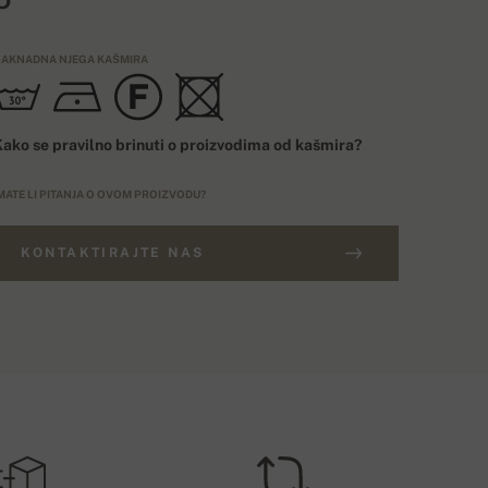
AKNADNA NJEGA KAŠMIRA
ako se pravilno brinuti o proizvodima od kašmira?
MATE LI PITANJA O OVOM PROIZVODU?
KONTAKTIRAJTE NAS
ARUDŽBE IZNAD 400€
ELIČINSKI BROJ
Besplatna dostava
EU
ROŠAK DOSTAVE – PLAĆANJE KARTICOM