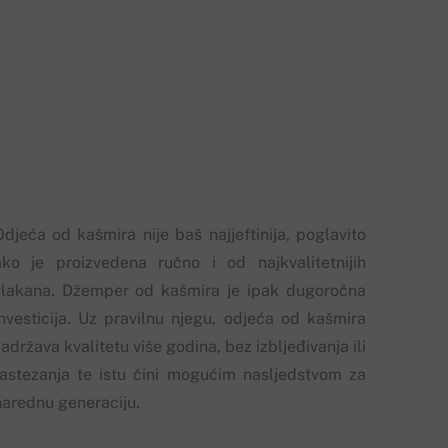
Odjeća od kašmira nije baš najjeftinija, poglavito
ako je proizvedena ručno i od najkvalitetnijih
vlakana. Džemper od kašmira je ipak dugoročna
investicija. Uz pravilnu njegu, odjeća od kašmira
adržava kvalitetu više godina, bez izbljeđivanja ili
rastezanja te istu čini mogućim nasljedstvom za
narednu generaciju.