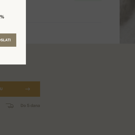
5%
SLATI
CU
Do 5 dana