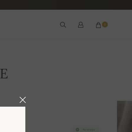
0
LE
Na stanju