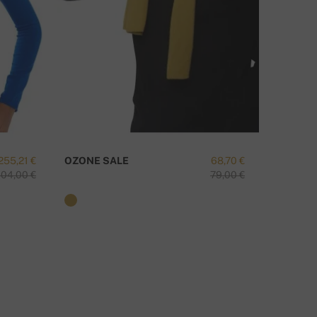
MATE LI PITANJA O OVOM PROIZVODU?
KONTAKTIRAJTE NAS
255,21 €
OZONE SALE
68,70 €
TAIPEI-
04,00 €
79,00 €