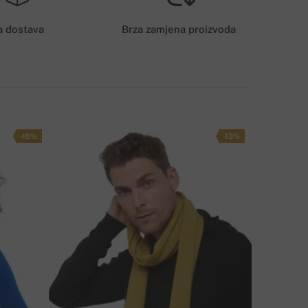
6€
a dostava
Brza zamjena proizvoda
AČIN DOSTAVE
-16%
-13%