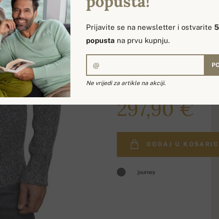
popusta!
Prijavite se na newsletter i ostvarite
popusta
na prvu kupnju.
PO
Ne vrijedi za artikle na akciji.
359,00 €
297,90 €
DODAJ U KOŠARI
journey