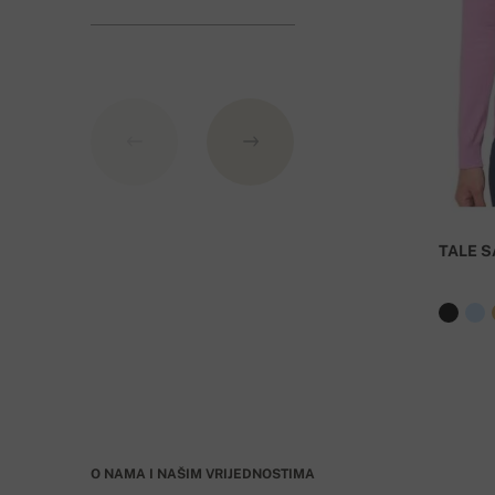
Banka: Slovenská sporiteľňa a.s., Nitra
Kao varijabilni simbol nevedite broj narudžbe.
TALE S
O NAMA I NAŠIM VRIJEDNOSTIMA