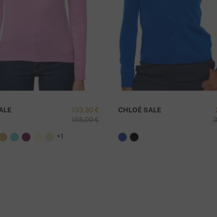
I
ALE
133,30 €
CHLOÉ SALE
155,00 €
3
+1