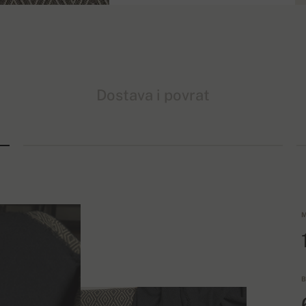
Dostava i povrat
M
B