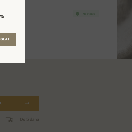
Na stanju
5%
SLATI
CU
Do 5 dana