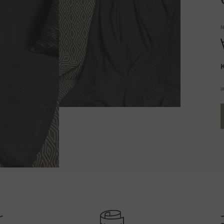
N
K
I
e
N
aše
klijente
i obavijestimo ih sa predpostavljenim
T