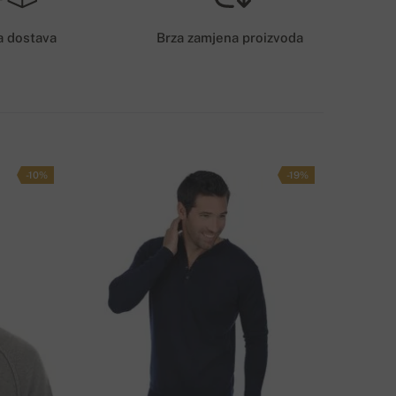
6€
a dostava
Brza zamjena proizvoda
AČIN DOSTAVE
-10%
-19%