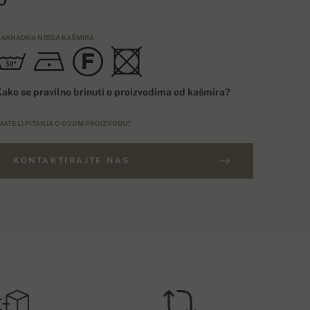
AKNADNA NJEGA KAŠMIRA
ako se pravilno brinuti o proizvodima od kašmira?
MATE LI PITANJA O OVOM PROIZVODU?
KONTAKTIRAJTE NAS
ARUDŽBE IZNAD 400€
Besplatna dostava
ROŠAK DOSTAVE – PLAĆANJE KARTICOM