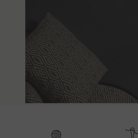
Načini isporuk
Nakon
primitka narudžbe
obično
kontaktiramo
n