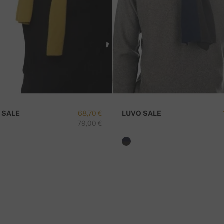
I
 SALE
68,70 €
LUVO SALE
79,00 €