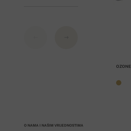
Banka: Slovenská sporiteľňa a.s., Nitra
Kao varijabilni simbol nevedite broj narudžbe.
OZONE
O NAMA I NAŠIM VRIJEDNOSTIMA