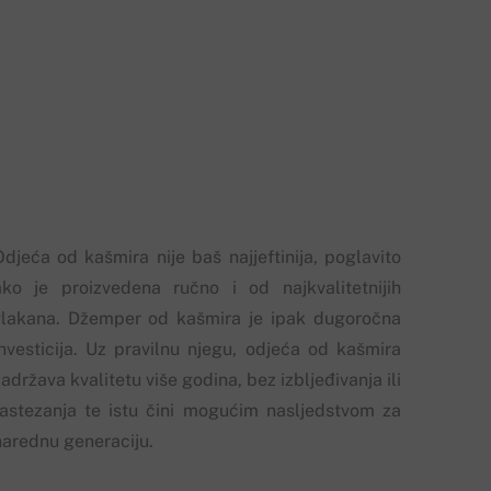
Odjeća od kašmira nije baš najjeftinija, poglavito
ako je proizvedena ručno i od najkvalitetnijih
vlakana. Džemper od kašmira je ipak dugoročna
investicija. Uz pravilnu njegu, odjeća od kašmira
adržava kvalitetu više godina, bez izbljeđivanja ili
rastezanja te istu čini mogućim nasljedstvom za
narednu generaciju.