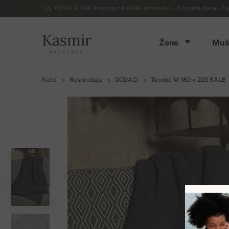
BESPLATNA dostava od 400€ - Isporuka u 5 radnih dana – Za
Kasmir
Žene
Muš
HRVATSKA
Kuća
Rasprodaja
DODACI
Toodoo M 180 x 220 SALE