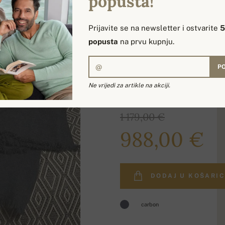
popusta!
DOSTUPNE BOJE
Prijavite se na newsletter i ostvarite
popusta
na prvu kupnju.
PO
Ne vrijedi za artikle na akciji.
1 179,00 €
988,00 €
DODAJ U KOŠARI
carbon