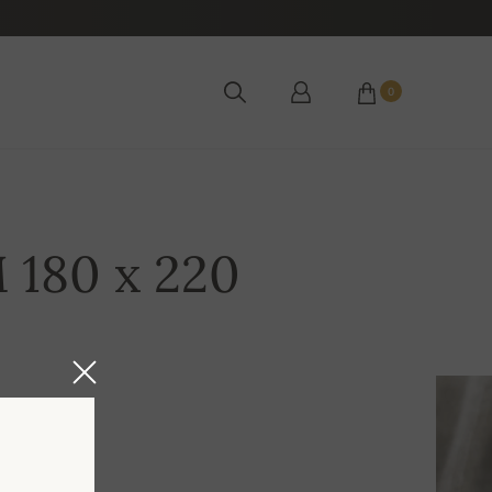
0
 180 x 220