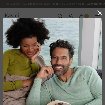
BESPLATNA dostava od 400€ - Isporuka u 5 radnih dana – Zamjena unut
Kasmir
0
HRVATSKA
Kuća
Luksuzni ženski džemperi od kašmira
Ženski kašmir Duvet