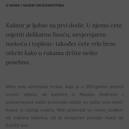
O NAMA I NAŠIM VRIJEDNOSTIMA
Kašmir je ljubav na prvi dodir. U njemu ćete
osjetiti delikatnu finoću, nevjerojatnu
mekoću i toplinu- također ćete vrlo brzo
otkriti kako u rukama držite nešto
posebno.
Mala smo obiteljska tvrtka, koja je u 2011.godini počela
uvoziti odjeću od kašmira iz Nepala. Kvaliteta i
jedinstvenost naših proizvoda razlozi su zašto smo stekli
kupce iz cijelog svijeta. Naši proizvodi su ručno izrađeni
od vlakana kašmira, čiji je prosječan promjer manji od
0.0155 mm.