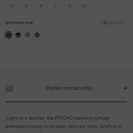
XS
S
M
L
XL
2XL
DOSTUPNE BOJE
Na stanju
Podaci o proizvodu
Light as a feather, the PICCHU women’s jumper
embodies luxury in its most delicate form. Crafted in