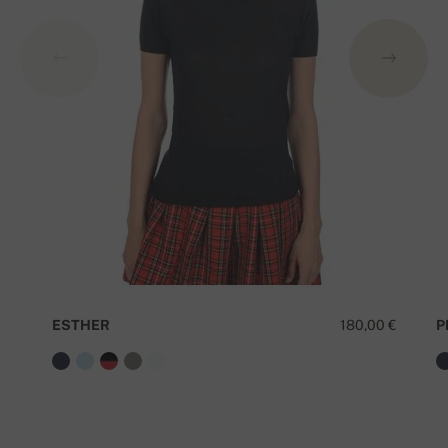
ESTHER
180,00 €
P