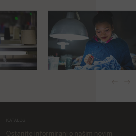
KATALOG
Ostanite informirani o našim novim