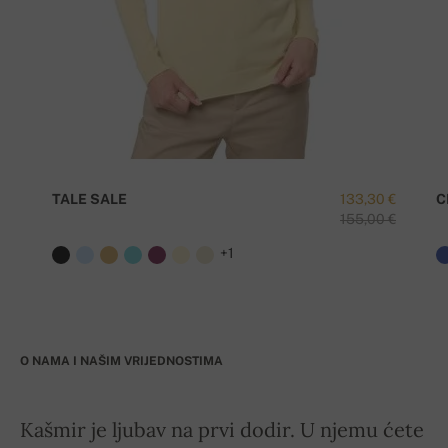
TALE SALE
133,30 €
C
155,00 €
+1
O NAMA I NAŠIM VRIJEDNOSTIMA
Kašmir je ljubav na prvi dodir. U njemu ćete