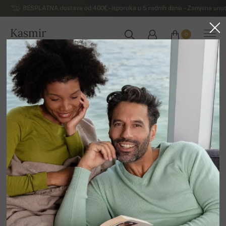
BESPLATNA dostava od 400€ - Isporuka u 5 radnih dana – Zamjena unut
Kasmir
0
HRVATSKA
Kuća
Rasprodaja
ŽENSKI DŽEMPERI