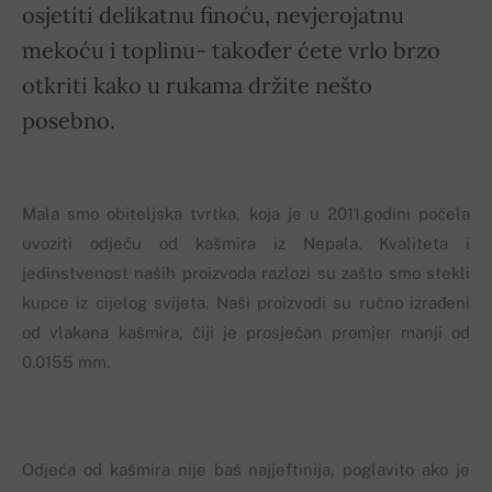
osjetiti delikatnu finoću, nevjerojatnu
mekoću i toplinu- također ćete vrlo brzo
otkriti kako u rukama držite nešto
posebno.
Mala smo obiteljska tvrtka, koja je u 2011.godini počela
uvoziti odjeću od kašmira iz Nepala. Kvaliteta i
jedinstvenost naših proizvoda razlozi su zašto smo stekli
kupce iz cijelog svijeta. Naši proizvodi su ručno izrađeni
od vlakana kašmira, čiji je prosječan promjer manji od
0.0155 mm.
Odjeća od kašmira nije baš najjeftinija, poglavito ako je