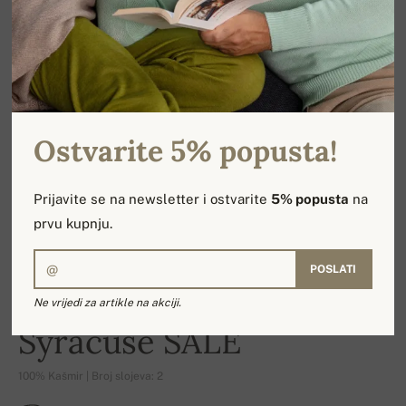
Ostvarite 5% popusta!
Prijavite se na newsletter i ostvarite
5% popusta
na
prvu kupnju.
POSLATI
Ne vrijedi za artikle na akciji.
-21%
Syracuse SALE
100% Kašmir | Broj slojeva: 2