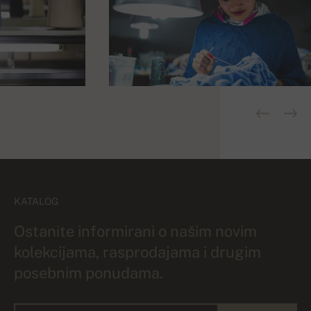
KATALOG
Ostanite informirani o našim novim
kolekcijama, rasprodajama i drugim
posebnim ponudama.