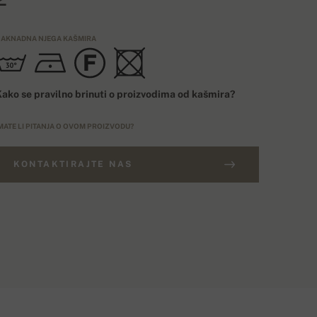
AKNADNA NJEGA KAŠMIRA
ako se pravilno brinuti o proizvodima od kašmira?
MATE LI PITANJA O OVOM PROIZVODU?
KONTAKTIRAJTE NAS
ARUDŽBE IZNAD 400€
ELIČINSKI BROJ