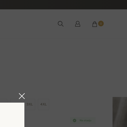
0
XL
2XL
3XL
4XL
Na stanju