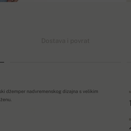
Dostava i povrat
enski džemper nadvremenskog dizajna s velikim
M
 ženu.
B