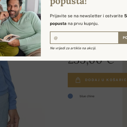
popusta!
Prijavite se na newsletter i ostvarite
popusta
na prvu kupnju.
PO
Ne vrijedi za artikle na akciji.
235,00 €
DODAJ U KOŠARI
blue chine