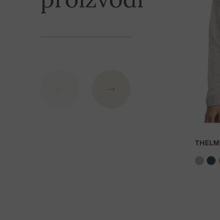
IBAN: SK7109000000000233073526
BIC: GIBASKBX
Banka: Slovenská sporiteľňa a.s., Nitra
Kao varijabilni simbol nevedite broj narudžbe.
THELM