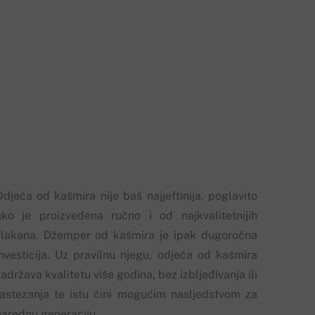
Odjeća od kašmira nije baš najjeftinija, poglavito
ako je proizvedena ručno i od najkvalitetnijih
vlakana. Džemper od kašmira je ipak dugoročna
investicija. Uz pravilnu njegu, odjeća od kašmira
adržava kvalitetu više godina, bez izbljeđivanja ili
rastezanja te istu čini mogućim nasljedstvom za
narednu generaciju.