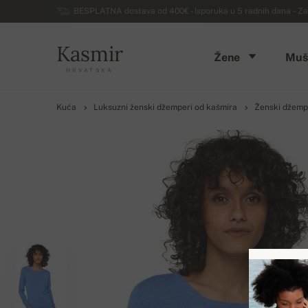
BESPLATNA dostava od 400€ - Isporuka u 5 radnih dana – Za
Kasmir
Žene
Muš
HRVATSKA
Kuća
Luksuzni ženski džemperi od kašmira
Ženski džempe