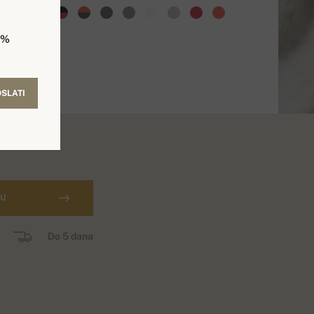
5%
SLATI
CU
Do 5 dana