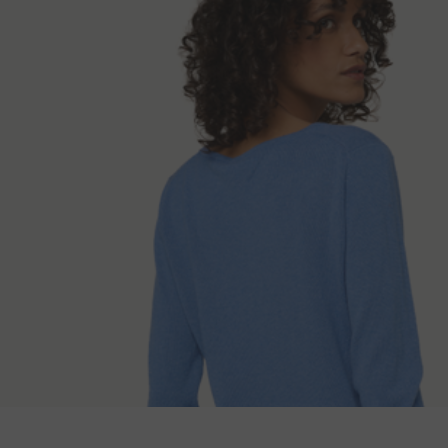
Načini isporuk
Dužina leđa
Duž