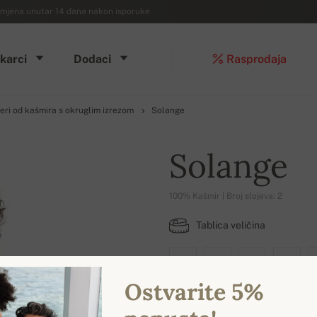
mjena unutar 14 dana nakon isporuke
karci
Dodaci
Rasprodaja
ri od kašmira s okruglim izrezom
Solange
Solange
100% Kašmir | Broj slojeva: 2
Tablica veličina
XS
S
M
L
Ostvarite 5%
DOSTUPNE BOJE