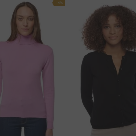
69 cm
58 cm
a
-14%
70 cm
60 cm
laćanje putem integriranog pristupnika
71 cm
63 cm
čki račun.
Za
plačanje
bankovnom doznakom
,
:
I