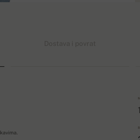
Dostava i povrat
M
B
rukavima.