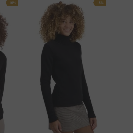
-16%
-15%
MATE LI PITANJA O OVOM PROIZVODU?
KONTAKTIRAJTE NAS