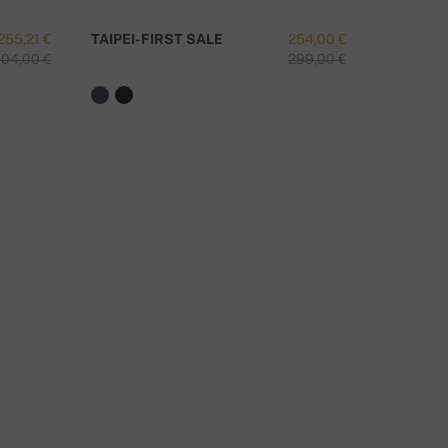
255,21 €
TAIPEI-FIRST SALE
254,00 €
VANESS
04,00 €
299,00 €