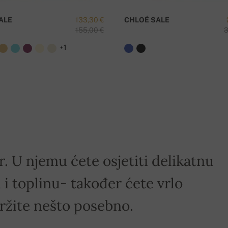
ALE
133,30 €
CHLOÉ SALE
155,00 €
3
+1
r. U njemu ćete osjetiti delikatnu
i toplinu- također ćete vrlo
držite nešto posebno.