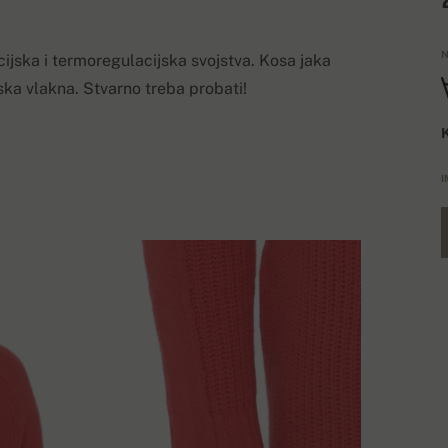
N
cijska i termoregulacijska svojstva. Kosa jaka
jska vlakna. Stvarno treba probati!
K
I