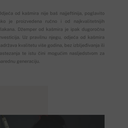
Odjeća od kašmira nije baš najjeftinija, poglavito
ako je proizvedena ručno i od najkvalitetnijih
vlakana. Džemper od kašmira je ipak dugoročna
investicija. Uz pravilnu njegu, odjeća od kašmira
adržava kvalitetu više godina, bez izbljeđivanja ili
rastezanja te istu čini mogućim nasljedstvom za
narednu generaciju.