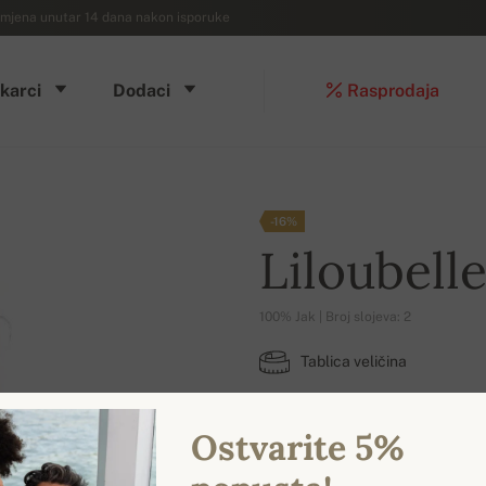
mjena unutar 14 dana nakon isporuke
karci
Dodaci
Rasprodaja
-16%
Liloubell
100% Jak | Broj slojeva: 2
Tablica veličina
L
Ostvarite 5%
DOSTUPNE BOJE