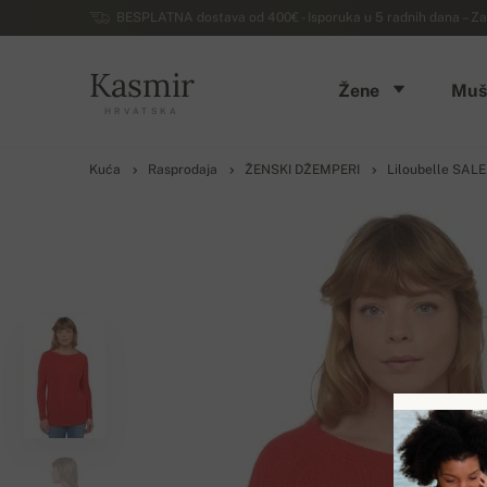
BESPLATNA dostava od 400€ - Isporuka u 5 radnih dana – Za
Kasmir
Žene
Muš
HRVATSKA
Kuća
Rasprodaja
ŽENSKI DŽEMPERI
Liloubelle SALE