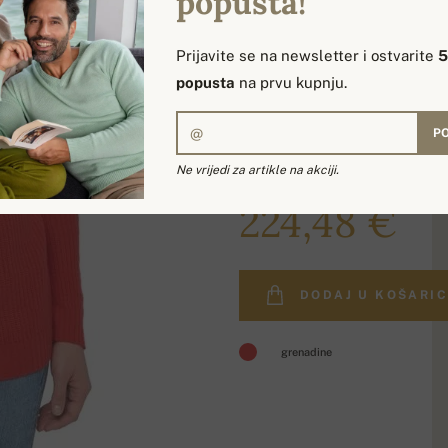
popusta!
Prijavite se na newsletter i ostvarite
popusta
na prvu kupnju.
PO
Ne vrijedi za artikle na akciji.
268,00 €
224,48 €
DODAJ U KOŠARI
grenadine