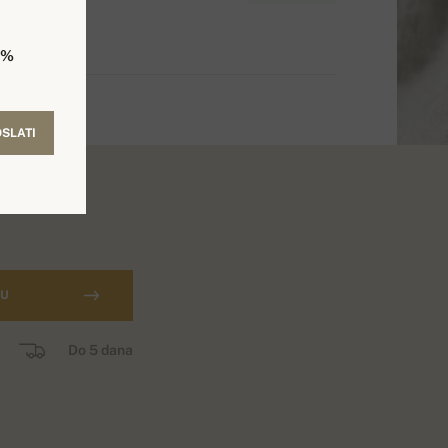
5%
SLATI
CU
Do 5 dana