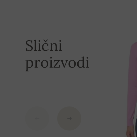
XL
63 cm
Načini plaćanj
2XL
63 cm
Kupac ima mogućnost nakon rezervacije izvršiti p
3XL
64 cm
plaćanja, ili izvršiti međunarodnu uplatu na slova
Slični
molimo Vas da koristite
u nizu navedene
podatke
proizvodi
IBAN: SK7109000000000233073526
BIC: GIBASKBX
Banka: Slovenská sporiteľňa a.s., Nitra
Kao varijabilni simbol nevedite broj narudžbe.