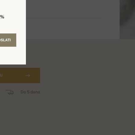
5%
SLATI
CU
Do 5 dana