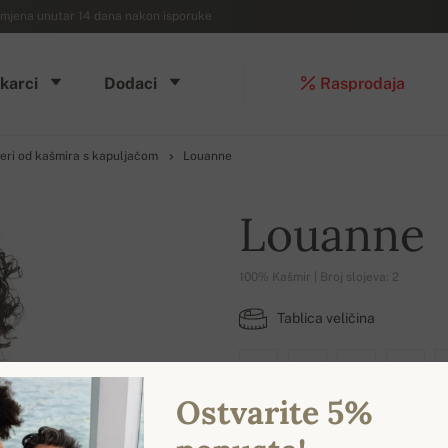
mjena unutar 14 dana nakon isporuke
karci
Dodaci
Rasprodaja
eri od kašmira s kapuljačom
Louanne
Louanne
100% Kašmir | Broj slojeva: 2
Tablica veličina
XS
S
M
L
Ostvarite 5%
DOSTUPNE BOJE