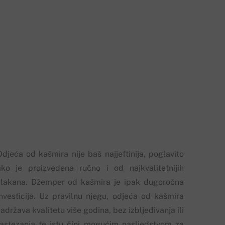
Odjeća od kašmira nije baš najjeftinija, poglavito
ako je proizvedena ručno i od najkvalitetnijih
vlakana. Džemper od kašmira je ipak dugoročna
investicija. Uz pravilnu njegu, odjeća od kašmira
adržava kvalitetu više godina, bez izbljeđivanja ili
rastezanja te istu čini mogućim nasljedstvom za