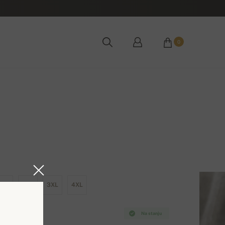
0
XL
2XL
3XL
4XL
Na stanju