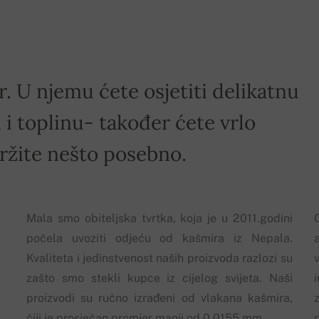
r. U njemu ćete osjetiti delikatnu
i toplinu- također ćete vrlo
držite nešto posebno.
Mala smo obiteljska tvrtka, koja je u 2011.godini
počela uvoziti odjeću od kašmira iz Nepala.
Kvaliteta i jedinstvenost naših proizvoda razlozi su
zašto smo stekli kupce iz cijelog svijeta. Naši
proizvodi su ručno izrađeni od vlakana kašmira,
z
čiji je prosječan promjer manji od 0.0155 mm.