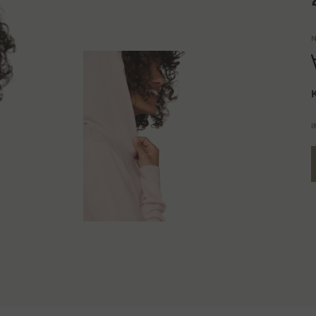
N
K
I