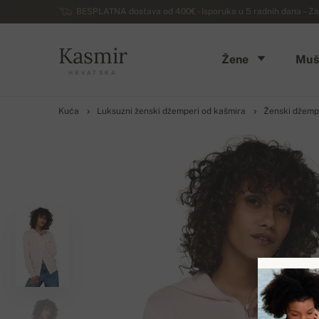
BESPLATNA dostava od 400€ - Isporuka u 5 radnih dana – Za
Kasmir
Žene
Muš
HRVATSKA
Kuća
Luksuzni ženski džemperi od kašmira
Ženski džemp