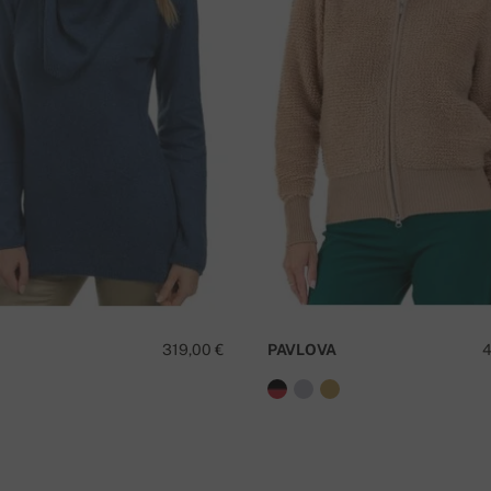
63 cm
63 cm
I
319,00 €
PAVLOVA
4