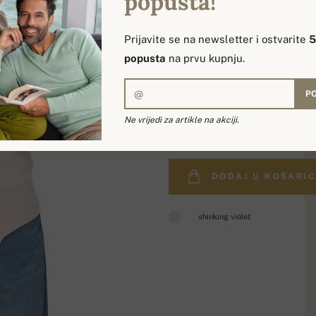
popusta!
Prijavite se na newsletter i ostvarite
popusta
na prvu kupnju.
PO
319,00 €
Ne vrijedi za artikle na akciji.
DODAJ U KOŠARI
shinking violet