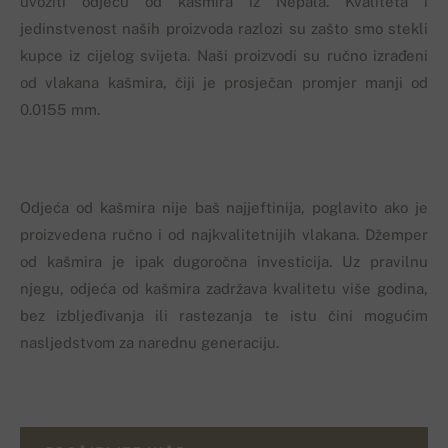
uvoziti odjeću od kašmira iz Nepala. Kvaliteta i
jedinstvenost naših proizvoda razlozi su zašto smo stekli
kupce iz cijelog svijeta. Naši proizvodi su ručno izrađeni
od vlakana kašmira, čiji je prosječan promjer manji od
0.0155 mm.
Odjeća od kašmira nije baš najjeftinija, poglavito ako je
proizvedena ručno i od najkvalitetnijih vlakana. Džemper
od kašmira je ipak dugoročna investicija. Uz pravilnu
njegu, odjeća od kašmira zadržava kvalitetu više godina,
bez izbljeđivanja ili rastezanja te istu čini mogućim
nasljedstvom za narednu generaciju.