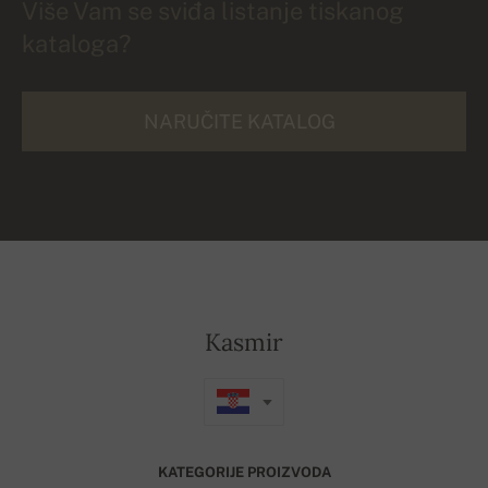
Više Vam se sviđa listanje tiskanog
kataloga?
NARUČITE KATALOG
Kasmir
KATEGORIJE PROIZVODA