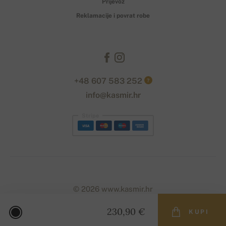
Prijevoz
Reklamacije i povrat robe
+48 607 583 252
?
info@kasmir.hr
Stripe
© 2026 www.kasmir.hr
230,90 €
KUPI
Designed with
by
naum
. | Powered by
Simplia.cz
.