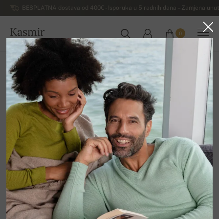
BESPLATNA dostava od 400€ - Isporuka u 5 radnih dana – Zamjena unut
Kasmir
0
HRVATSKA
Kuća
Rasprodaja
ŽENSKI DŽEMPERI