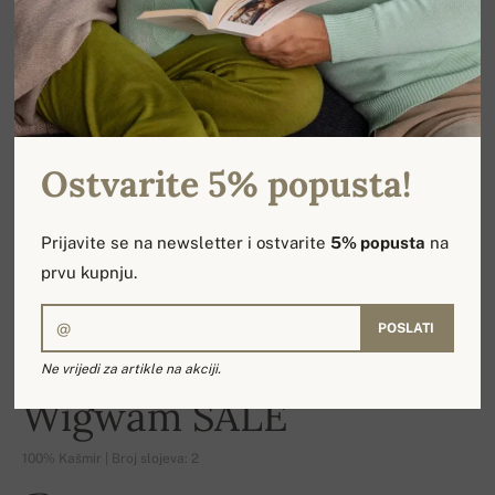
Ostvarite 5% popusta!
Prijavite se na newsletter i ostvarite
5% popusta
na
prvu kupnju.
POSLATI
Ne vrijedi za artikle na akciji.
-17%
Wigwam SALE
100% Kašmir | Broj slojeva: 2