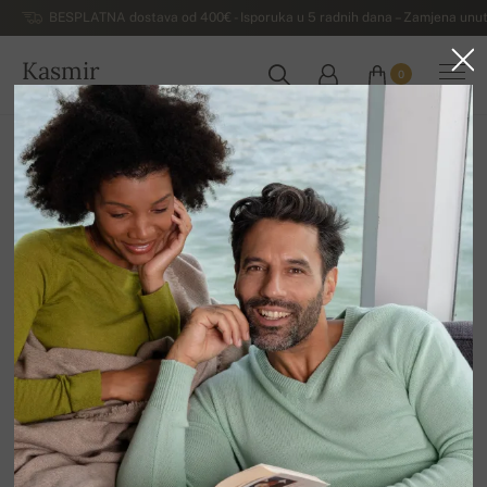
BESPLATNA dostava od 400€ - Isporuka u 5 radnih dana – Zamjena unut
Kasmir
0
HRVATSKA
Kuća
Luksuzni ženski džemperi od kašmira
Ženske dolčevite od kašmira