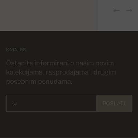
KATALOG
Ostanite informirani o našim novim
kolekcijama, rasprodajama i drugim
posebnim ponudama.
POSLATI