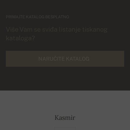
PRIMAJTE KATALOG BESPLATNO
Više Vam se sviđa listanje tiskanog
kataloga?
NARUČITE KATALOG
Kasmir