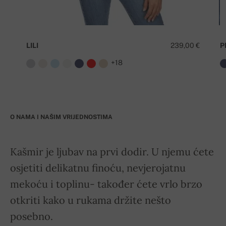
LILI
239,00 €
P
+18
O NAMA I NAŠIM VRIJEDNOSTIMA
Kašmir je ljubav na prvi dodir. U njemu ćete
osjetiti delikatnu finoću, nevjerojatnu
mekoću i toplinu- također ćete vrlo brzo
otkriti kako u rukama držite nešto
posebno.