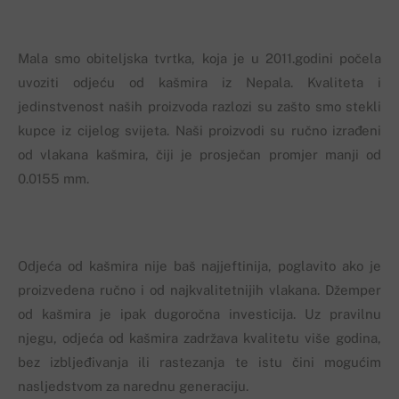
Mala smo obiteljska tvrtka, koja je u 2011.godini počela
uvoziti odjeću od kašmira iz Nepala. Kvaliteta i
jedinstvenost naših proizvoda razlozi su zašto smo stekli
kupce iz cijelog svijeta. Naši proizvodi su ručno izrađeni
od vlakana kašmira, čiji je prosječan promjer manji od
0.0155 mm.
Odjeća od kašmira nije baš najjeftinija, poglavito ako je
proizvedena ručno i od najkvalitetnijih vlakana. Džemper
od kašmira je ipak dugoročna investicija. Uz pravilnu
njegu, odjeća od kašmira zadržava kvalitetu više godina,
bez izbljeđivanja ili rastezanja te istu čini mogućim
nasljedstvom za narednu generaciju.