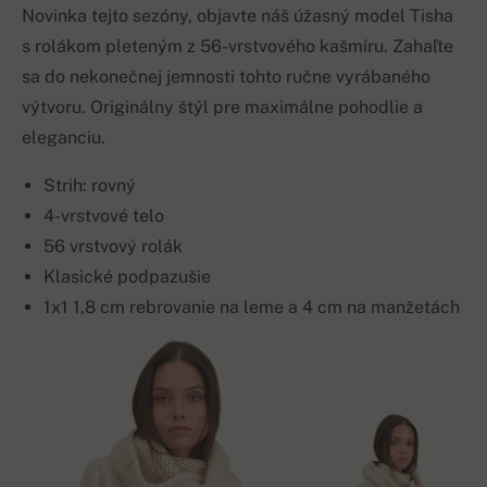
Novinka tejto sezóny, objavte náš úžasný model Tisha
s rolákom pleteným z 56-vrstvového kašmíru. Zahaľte
sa do nekonečnej jemnosti tohto ručne vyrábaného
výtvoru. Originálny štýl pre maximálne pohodlie a
eleganciu.
Strih: rovný
4-vrstvové telo
56 vrstvový rolák
Klasické podpazušie
1x1 1,8 cm rebrovanie na leme a 4 cm na manžetách