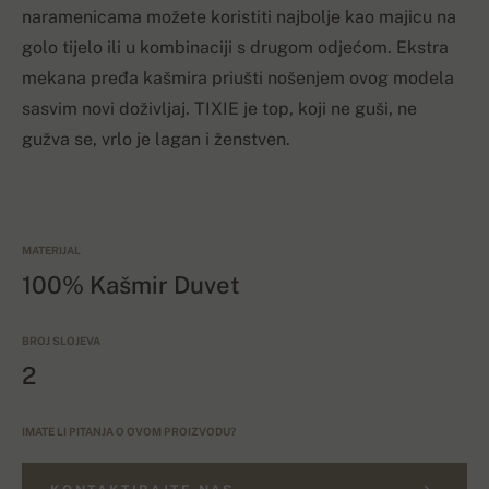
naramenicama možete koristiti najbolje kao majicu na
golo tijelo ili u kombinaciji s drugom odjećom. Ekstra
mekana pređa kašmira priušti nošenjem ovog modela
sasvim novi doživljaj. TIXIE je top, koji ne guši, ne
gužva se, vrlo je lagan i ženstven.
MATERIJAL
100% Kašmir Duvet
BROJ SLOJEVA
2
IMATE LI PITANJA O OVOM PROIZVODU?