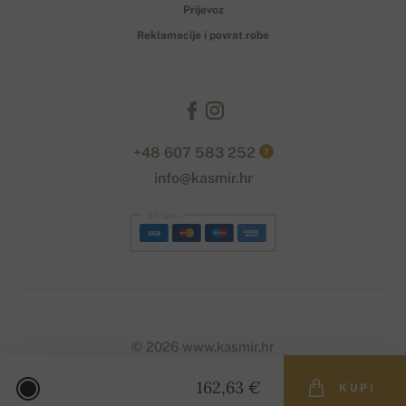
Prijevoz
Reklamacije i povrat robe
+48 607 583 252
?
info@kasmir.hr
Stripe
© 2026 www.kasmir.hr
162,63 €
KUPI
Designed with
by
naum
. | Powered by
Simplia.cz
.