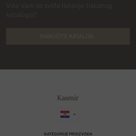
Više Vam se sviđa listanje tiskanog
kataloga?
NARUČITE KATALOG
Kasmir
KATEGORIJE PROIZVODA