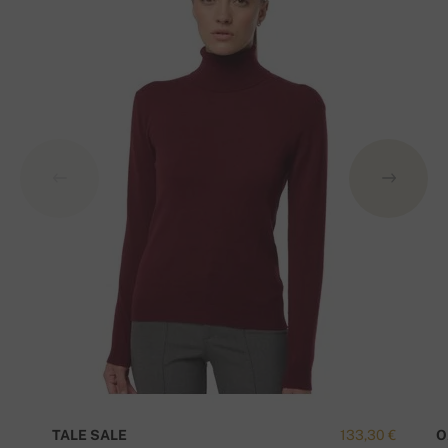
TALE SALE
133,30 €
O