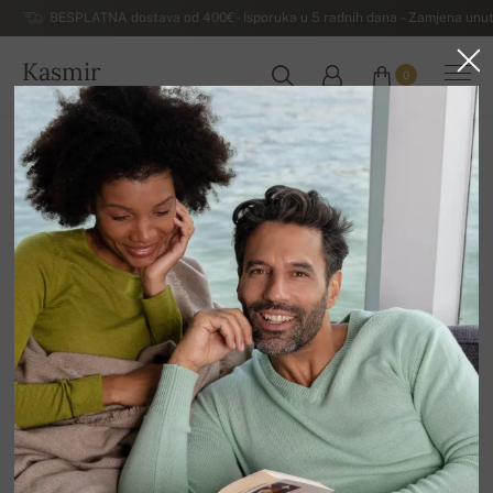
BESPLATNA dostava od 400€ - Isporuka u 5 radnih dana – Zamjena unut
Kasmir
0
HRVATSKA
Kuća
Rasprodaja