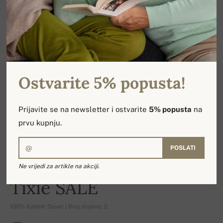
Ostvarite 5% popusta!
Prijavite se na newsletter i ostvarite
5% popusta
na
prvu kupnju.
POSLATI
Ne vrijedi za artikle na akciji.
-16%
Tixie SALE
100% Kašmir Duvet | Broj slojeva: 2