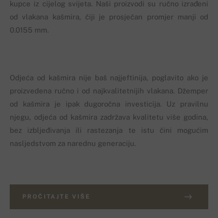
kupce iz cijelog svijeta. Naši proizvodi su ručno izrađeni
od vlakana kašmira, čiji je prosječan promjer manji od
0.0155 mm.
Odjeća od kašmira nije baš najjeftinija, poglavito ako je
proizvedena ručno i od najkvalitetnijih vlakana. Džemper
od kašmira je ipak dugoročna investicija. Uz pravilnu
njegu, odjeća od kašmira zadržava kvalitetu više godina,
bez izbljeđivanja ili rastezanja te istu čini mogućim
nasljedstvom za narednu generaciju.
PROČITAJTE VIŠE