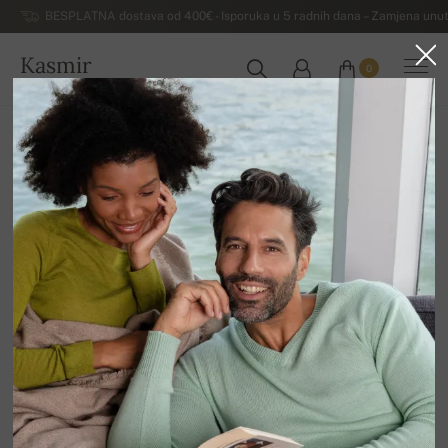
BESPLATNA dostava od 400€ - Isporuka u 5 radnih dana – Zamjena unut
Kasmir
0
HRVATSKA
Kuća
Rasprodaja