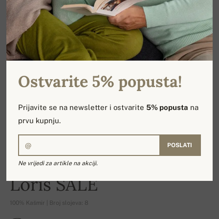
Ostvarite 5% popusta!
Prijavite se na newsletter i ostvarite
5% popusta
na
prvu kupnju.
POSLATI
Ne vrijedi za artikle na akciji.
-16%
Loris SALE
100% Kašmir | Broj slojeva: 8