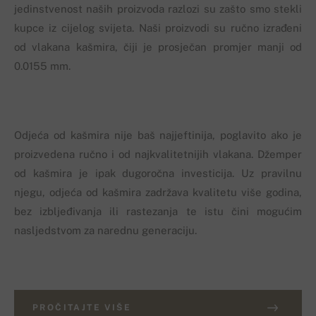
jedinstvenost naših proizvoda razlozi su zašto smo stekli
kupce iz cijelog svijeta. Naši proizvodi su ručno izrađeni
od vlakana kašmira, čiji je prosječan promjer manji od
0.0155 mm.
Odjeća od kašmira nije baš najjeftinija, poglavito ako je
proizvedena ručno i od najkvalitetnijih vlakana. Džemper
od kašmira je ipak dugoročna investicija. Uz pravilnu
njegu, odjeća od kašmira zadržava kvalitetu više godina,
bez izbljeđivanja ili rastezanja te istu čini mogućim
nasljedstvom za narednu generaciju.
PROČITAJTE VIŠE