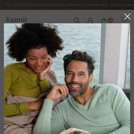
BESPLATNA dostava od 400€ - Isporuka u 5 radnih dana – Zamjena unut
Kasmir
0
HRVATSKA
Kuća
Rasprodaja