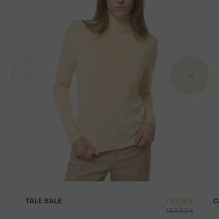
TALE SALE
133,30 €
C
155,00 €