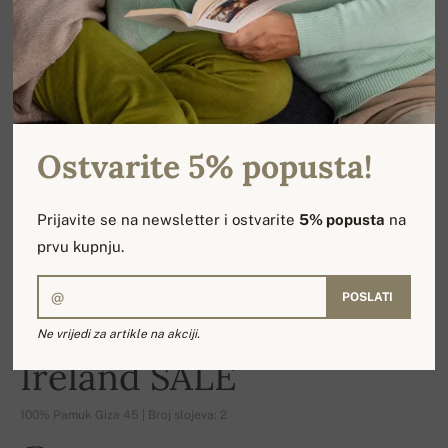
Ostvarite 5% popusta!
Prijavite se na newsletter i ostvarite
5% popusta
na
prvu kupnju.
POSLATI
Ne vrijedi za artikle na akciji.
-25%
Ireland SALE
100% Pamuk Giza 45 | Broj slojeva: 2