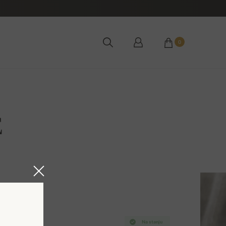
0
E
Na stanju