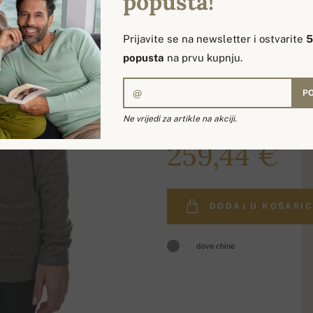
popusta!
Prijavite se na newsletter i ostvarite
popusta
na prvu kupnju.
PO
Ne vrijedi za artikle na akciji.
309,00 €
259,44 €
DODAJ U KOŠARI
dove chine