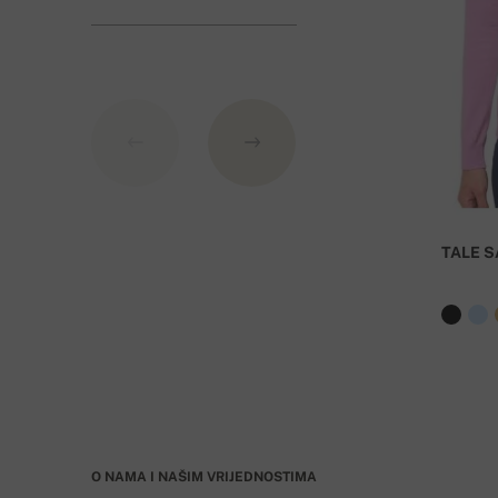
Banka: Slovenská sporiteľňa a.s., Nitra
Kao varijabilni simbol nevedite broj narudžbe.
TALE S
O NAMA I NAŠIM VRIJEDNOSTIMA