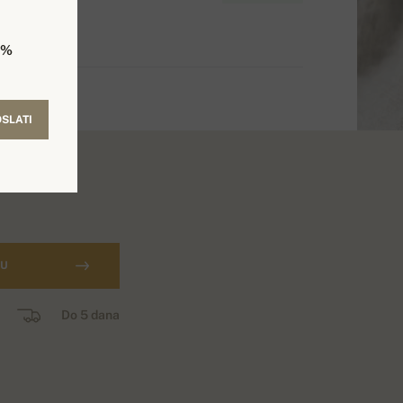
5%
SLATI
CU
Do 5 dana