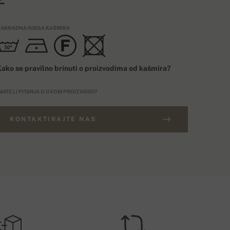
AKNADNA NJEGA KAŠMIRA
ako se pravilno brinuti o proizvodima od kašmira?
MATE LI PITANJA O OVOM PROIZVODU?
KONTAKTIRAJTE NAS
ARUDŽBE IZNAD 400€
ELIČINSKI BROJ
Besplatna dostava
EU
ROŠAK DOSTAVE – PLAĆANJE KARTICOM