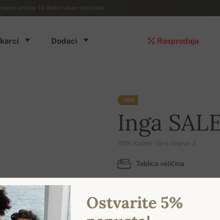
mjena unutar 14 dana nakon isporuke
karci
Dodaci
Rasprodaja
-16%
Inga SAL
100% Kašmir | Broj slojeva: 2
Tablica veličina
XL
Ostvarite 5%
DOSTUPNE BOJE