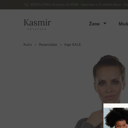
BESPLATNA dostava od 400€ - Isporuka u 5 radnih dana – Za
Kasmir
Žene
Muš
HRVATSKA
Kuća
Rasprodaja
Inga SALE