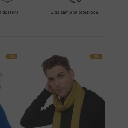
6€
a dostava
Brza zamjena proizvoda
AČIN DOSTAVE
-16%
-13%