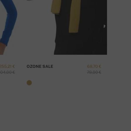
MATE LI PITANJA O OVOM PROIZVODU?
KONTAKTIRAJTE NAS
255,21 €
OZONE SALE
68,70 €
TAIPEI-
04,00 €
79,00 €