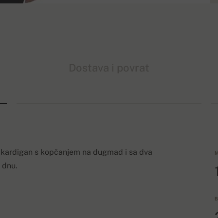
Dostava i povrat
ni kardigan s kopčanjem na dugmad i sa dva
M
 dnu.
B