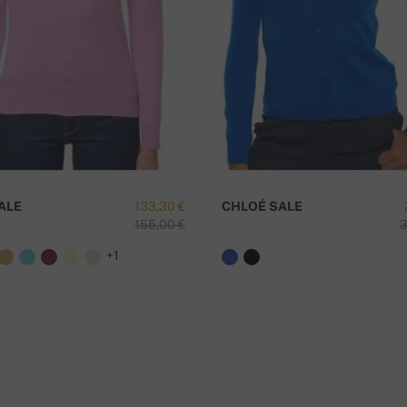
I
ALE
133,30 €
CHLOÉ SALE
155,00 €
3
+1