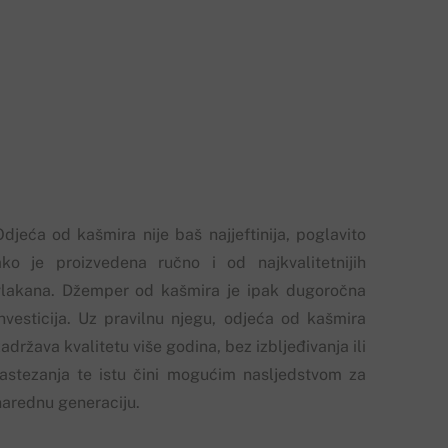
Odjeća od kašmira nije baš najjeftinija, poglavito
ako je proizvedena ručno i od najkvalitetnijih
vlakana. Džemper od kašmira je ipak dugoročna
investicija. Uz pravilnu njegu, odjeća od kašmira
adržava kvalitetu više godina, bez izbljeđivanja ili
rastezanja te istu čini mogućim nasljedstvom za
narednu generaciju.