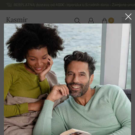
BESPLATNA dostava od 400€ - Isporuka u 5 radnih dana – Zamjena unut
Kasmir
0
HRVATSKA
Kuća
Rasprodaja