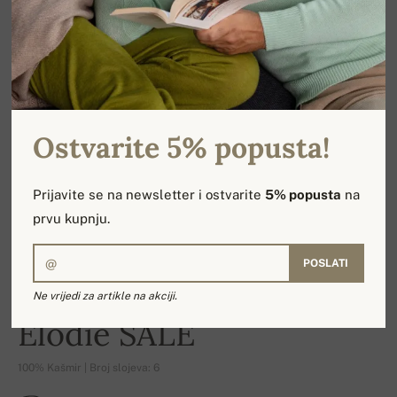
Ostvarite 5% popusta!
Prijavite se na newsletter i ostvarite
5% popusta
na
prvu kupnju.
POSLATI
Ne vrijedi za artikle na akciji.
-16%
Elodie SALE
100% Kašmir | Broj slojeva: 6