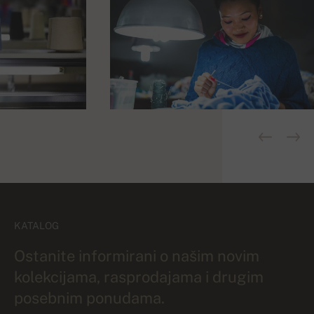
KATALOG
Ostanite informirani o našim novim
kolekcijama, rasprodajama i drugim
posebnim ponudama.