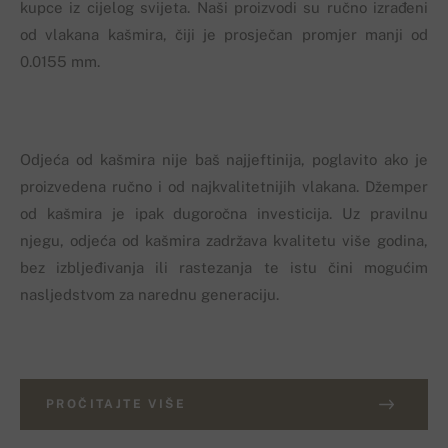
kupce iz cijelog svijeta. Naši proizvodi su ručno izrađeni
od vlakana kašmira, čiji je prosječan promjer manji od
0.0155 mm.
Odjeća od kašmira nije baš najjeftinija, poglavito ako je
proizvedena ručno i od najkvalitetnijih vlakana. Džemper
od kašmira je ipak dugoročna investicija. Uz pravilnu
njegu, odjeća od kašmira zadržava kvalitetu više godina,
bez izbljeđivanja ili rastezanja te istu čini mogućim
nasljedstvom za narednu generaciju.
PROČITAJTE VIŠE