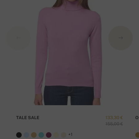
TALE SALE
133,30 €
O
155,00 €
+1