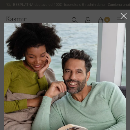
BESPLATNA dostava od 400€ - Isporuka u 5 radnih dana – Zamjena unut
Kasmir
0
HRVATSKA
Kuća
Rasprodaja