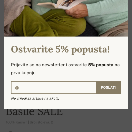
Ostvarite 5% popusta!
Prijavite se na newsletter i ostvarite
5% popusta
na
prvu kupnju.
POSLATI
Ne vrijedi za artikle na akciji.
-18%
Basile SALE
100% Kašmir | Broj slojeva: 2