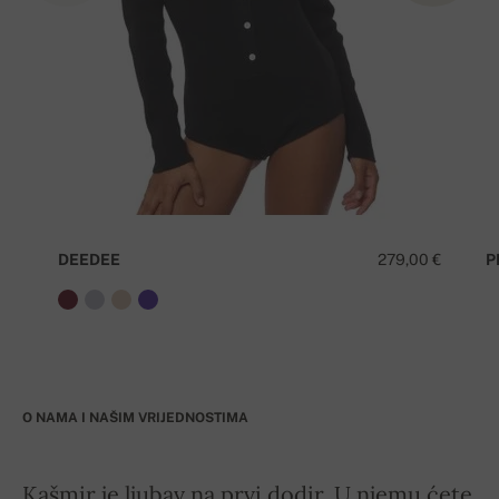
DEEDEE
279,00 €
P
O NAMA I NAŠIM VRIJEDNOSTIMA
Kašmir je ljubav na prvi dodir. U njemu ćete