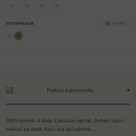
T1
T2
T3
T4
DOSTUPNE BOJE
Na stanju
Podaci o proizvodu
100% kašmir, 4 sloja. Luksuzan ogrtač. Debeli, topli i
mekani na dodir. Kao i sve od kašmira.