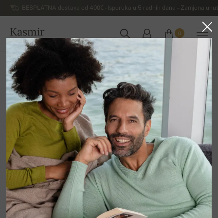
BESPLATNA dostava od 400€ - Isporuka u 5 radnih dana – Zamjena unut
Kasmir
0
HRVATSKA
Kuća
Luksuzni ženski džemperi od kašmira
Homewear