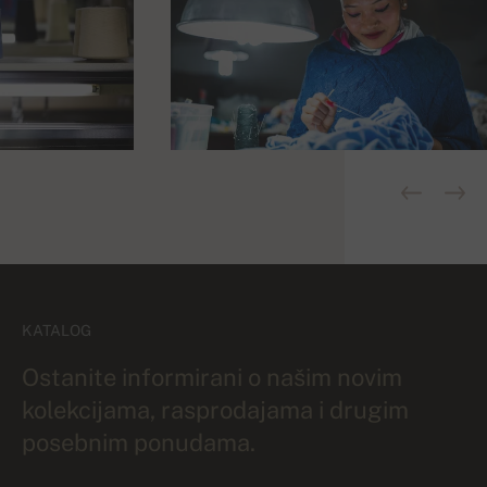
KATALOG
Ostanite informirani o našim novim
kolekcijama, rasprodajama i drugim
posebnim ponudama.