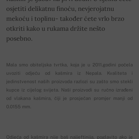
osjetiti delikatnu finoću, nevjerojatnu
mekoću i toplinu- također ćete vrlo brzo
otkriti kako u rukama držite nešto
posebno.
Mala smo obiteljska tvrtka, koja je u 2011.godini počela
uvoziti odjeću od kašmira iz Nepala. Kvaliteta i
jedinstvenost naših proizvoda razlozi su zašto smo stekli
kupce iz cijelog svijeta. Naši proizvodi su ručno izrađeni
od vlakana kašmira, čiji je prosječan promjer manji od
0.0155 mm.
Odjeća od kašmira nije baš najjeftinija, poglavito ako je