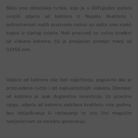
Mala smo obiteljska tvrtka, koja je u 2011.godini počela
uvoziti odjeću od kašmira iz Nepala. Kvaliteta i
jedinstvenost naših proizvoda razlozi su zašto smo stekli
kupce iz cijelog svijeta. Naši proizvodi su ručno izrađeni
od vlakana kašmira, čiji je prosječan promjer manji od
0.0155 mm.
Odjeća od kašmira nije baš najjeftinija, poglavito ako je
proizvedena ručno i od najkvalitetnijih vlakana. Džemper
od kašmira je ipak dugoročna investicija. Uz pravilnu
njegu, odjeća od kašmira zadržava kvalitetu više godina,
bez izbljeđivanja ili rastezanja te istu čini mogućim
nasljedstvom za narednu generaciju.