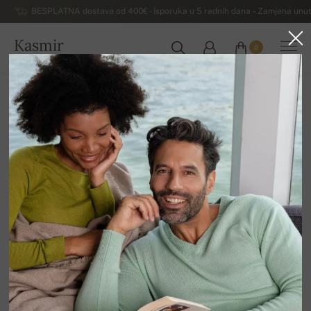
BESPLATNA dostava od 400€ - Isporuka u 5 radnih dana – Zamjena unut
Kasmir
0
HRVATSKA
Kuća
Luksuzni muški džemperi od kašmira
Muški džemperi od kašmira s patentnim zatvaračem