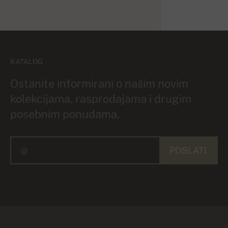
KATALOG
Ostanite informirani o našim novim
kolekcijama, rasprodajama i drugim
posebnim ponudama.
POSLATI