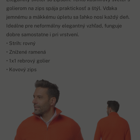
golierom na zips spája praktickosť a štýl. Vďaka
jemnému a mäkkému úpletu sa ľahko nosí každý deň.
Ideálne pre neformálny elegantný vzhľad, funguje
dobre samostatne i pri vrstvení.
• Strih: rovný
• Znížené ramená
• 1x1 rebrový golier
• Kovový zips