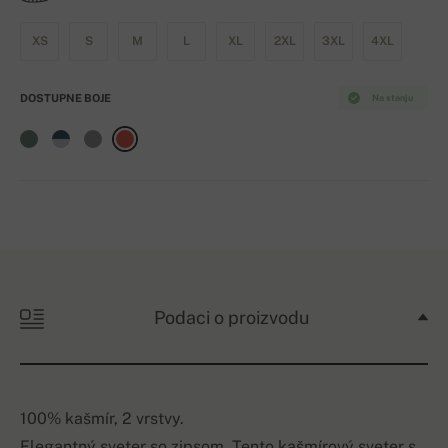
XS
S
M
L
XL
2XL
3XL
4XL
DOSTUPNE BOJE
Na stanju
Podaci o proizvodu
100% kašmír, 2 vrstvy.
Elegantný sveter so zipsom. Tento kašmírový sveter s