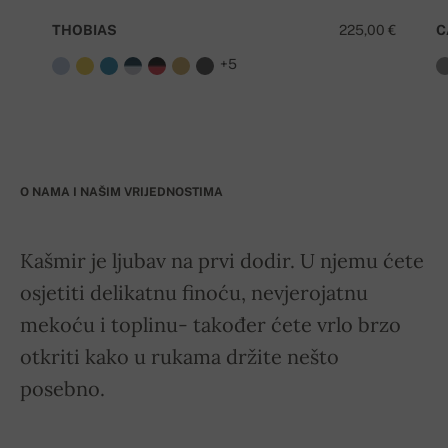
THOBIAS
225,00 €
C
+5
O NAMA I NAŠIM VRIJEDNOSTIMA
Kašmir je ljubav na prvi dodir. U njemu ćete
osjetiti delikatnu finoću, nevjerojatnu
mekoću i toplinu- također ćete vrlo brzo
otkriti kako u rukama držite nešto
posebno.