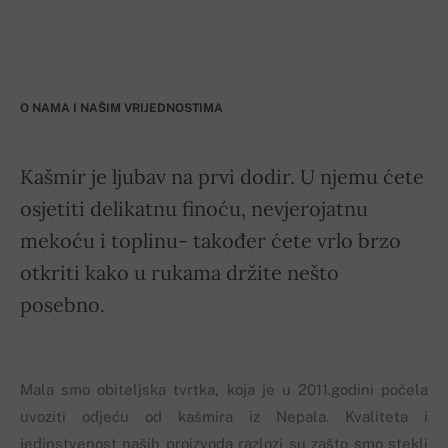
O NAMA I NAŠIM VRIJEDNOSTIMA
Kašmir je ljubav na prvi dodir. U njemu ćete
osjetiti delikatnu finoću, nevjerojatnu
mekoću i toplinu- također ćete vrlo brzo
otkriti kako u rukama držite nešto
posebno.
Mala smo obiteljska tvrtka, koja je u 2011.godini počela
uvoziti odjeću od kašmira iz Nepala. Kvaliteta i
jedinstvenost naših proizvoda razlozi su zašto smo stekli