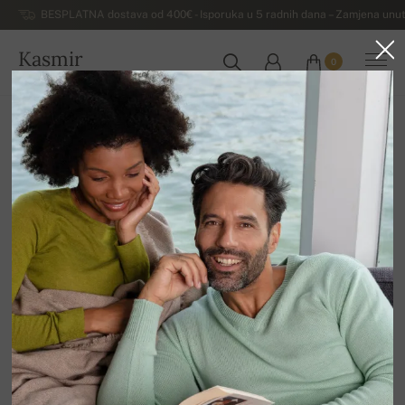
BESPLATNA dostava od 400€ - Isporuka u 5 radnih dana – Zamjena unut
Kasmir
0
HRVATSKA
Kuća
Luksuzni muški džemperi od kašmira
Muški džemperi na dugmad