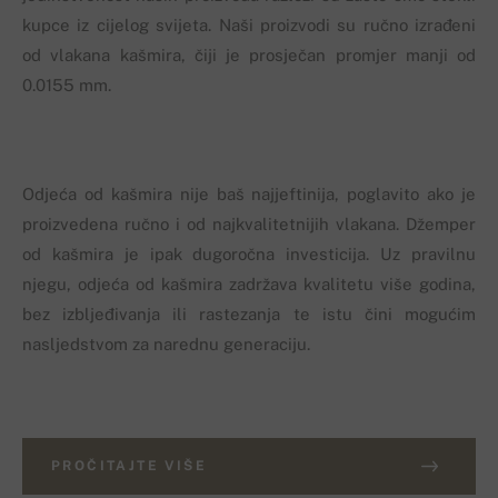
kupce iz cijelog svijeta. Naši proizvodi su ručno izrađeni
od vlakana kašmira, čiji je prosječan promjer manji od
0.0155 mm.
Odjeća od kašmira nije baš najjeftinija, poglavito ako je
proizvedena ručno i od najkvalitetnijih vlakana. Džemper
od kašmira je ipak dugoročna investicija. Uz pravilnu
njegu, odjeća od kašmira zadržava kvalitetu više godina,
bez izbljeđivanja ili rastezanja te istu čini mogućim
nasljedstvom za narednu generaciju.
PROČITAJTE VIŠE