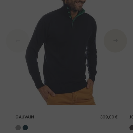
GAUVAIN
309,00 €
J