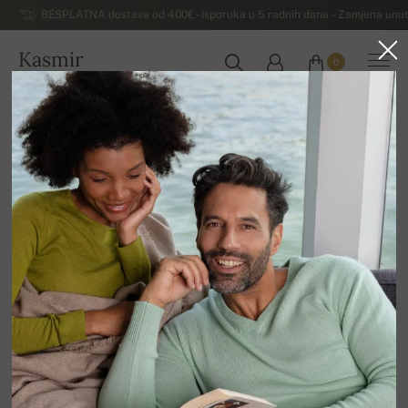
BESPLATNA dostava od 400€ - Isporuka u 5 radnih dana – Zamjena unut
Kasmir
0
HRVATSKA
Kuća
Luksuzni muški džemperi od kašmira