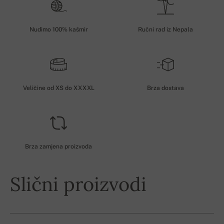
Nudimo 100% kašmir
Ručni rad iz Nepala
Veličine od XS do XXXXL
Brza dostava
Brza zamjena proizvoda
Slični proizvodi