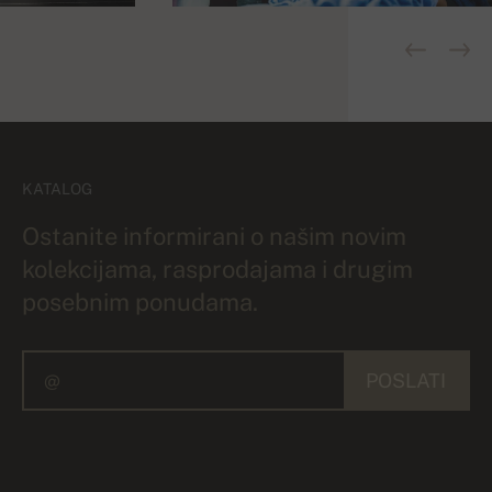
KATALOG
Ostanite informirani o našim novim
kolekcijama, rasprodajama i drugim
posebnim ponudama.
POSLATI