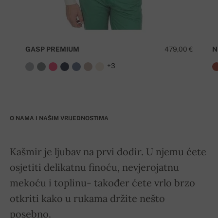
GASP PREMIUM
479,00 €
N
+3
O NAMA I NAŠIM VRIJEDNOSTIMA
Kašmir je ljubav na prvi dodir. U njemu ćete
osjetiti delikatnu finoću, nevjerojatnu
mekoću i toplinu- također ćete vrlo brzo
otkriti kako u rukama držite nešto
posebno.