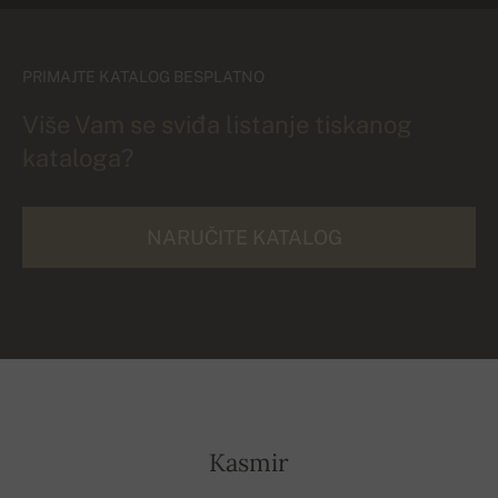
PRIMAJTE KATALOG BESPLATNO
Više Vam se sviđa listanje tiskanog
kataloga?
NARUČITE KATALOG
Kasmir