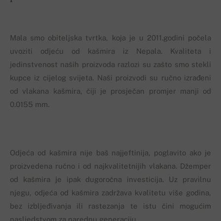
Mala smo obiteljska tvrtka, koja je u 2011.godini počela
uvoziti odjeću od kašmira iz Nepala. Kvaliteta i
jedinstvenost naših proizvoda razlozi su zašto smo stekli
kupce iz cijelog svijeta. Naši proizvodi su ručno izrađeni
od vlakana kašmira, čiji je prosječan promjer manji od
0.0155 mm.
Odjeća od kašmira nije baš najjeftinija, poglavito ako je
proizvedena ručno i od najkvalitetnijih vlakana. Džemper
od kašmira je ipak dugoročna investicija. Uz pravilnu
njegu, odjeća od kašmira zadržava kvalitetu više godina,
bez izbljeđivanja ili rastezanja te istu čini mogućim
nasljedstvom za narednu generaciju.