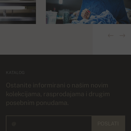
KATALOG
Ostanite informirani o našim novim
kolekcijama, rasprodajama i drugim
posebnim ponudama.
POSLATI