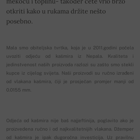
mekoću i toplinu- također ćete vrlo brzo
otkriti kako u rukama držite nešto
posebno.
Mala smo obiteljska tvrtka, koja je u 2011.godini počela
uvoziti odjeću od kašmira iz Nepala. Kvaliteta i
jedinstvenost naših proizvoda razlozi su zašto smo stekli
kupce iz cijelog svijeta. Naši proizvodi su ručno izrađeni
od vlakana kašmira, čiji je prosječan promjer manji od
0.0155 mm.
Odjeća od kašmira nije baš najjeftinija, poglavito ako je
proizvedena ručno i od najkvalitetnijih vlakana. Džemper
od kašmira je ipak dugoročna investicija. Uz pravilnu