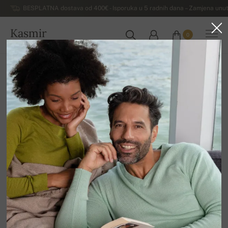
BESPLATNA dostava od 400€ - Isporuka u 5 radnih dana – Zamjena unut
Kasmir
0
HRVATSKA
Kuća
Luksuzni muški džemperi od kašmira