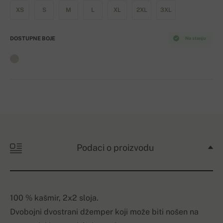
XS
S
M
L
XL
2XL
3XL
DOSTUPNE BOJE
Na stanju
Podaci o proizvodu
100 % kašmir, 2x2 sloja.
Dvobojni dvostrani džemper koji može biti nošen na