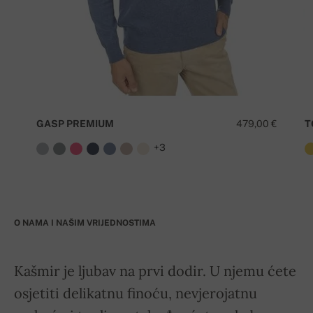
GASP PREMIUM
479,00 €
T
+3
O NAMA I NAŠIM VRIJEDNOSTIMA
Kašmir je ljubav na prvi dodir. U njemu ćete
osjetiti delikatnu finoću, nevjerojatnu