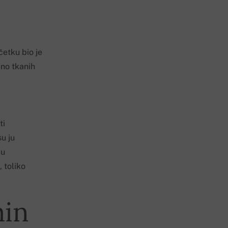
četku bio je
čno tkanih
ti
u ju
lu
 toliko
min