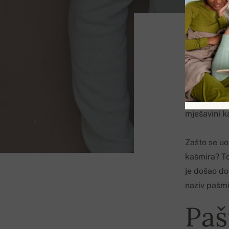
Pašmin vuna 
Pašmina vun
(Pashmina),
mješavini k
Zašto se u
kašmira? To 
je došao do
naziv pašmi
Paš