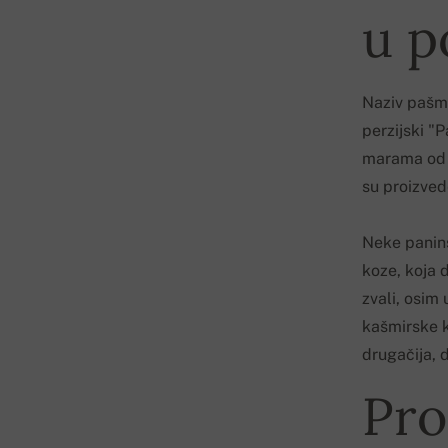
u p
Naziv pašmi
perzijski "
marama od k
su proizved
Neke panins
koze, koja 
zvali, osim
kašmirske k
drugačija, d
Pro