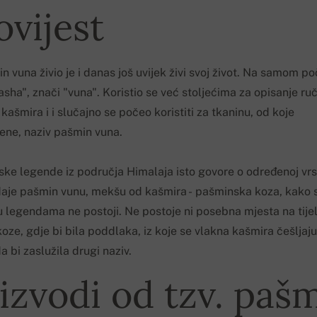
ovijest
n vuna živio je i danas još uvijek živi svoj život. Na samom po
Pasha", znači "vuna". Koristio se već stoljećima za opisanje ru
ašmira i i slučajno se počeo koristiti za tkaninu, od koje
ene, naziv pašmin vuna.
ke legende iz područja Himalaja isto govore
o
određenoj
vrs
daje pašmin vunu, mekšu od kašmira - pašminska koza, kako s
 u legendama ne postoji. Ne postoje ni posebna mjesta na tije
oze, gdje bi bila poddlaka, iz koje se vlakna kašmira češljaju,
a bi zaslužila drugi naziv.
izvodi od tzv. paš