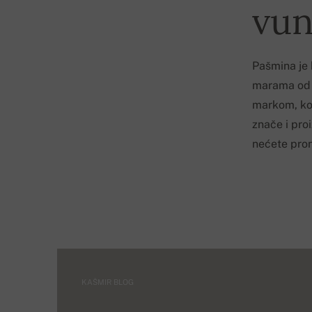
vun
Pašmina je b
marama od k
markom, kor
znače i proi
nećete pron
KAŠMIR BLOG