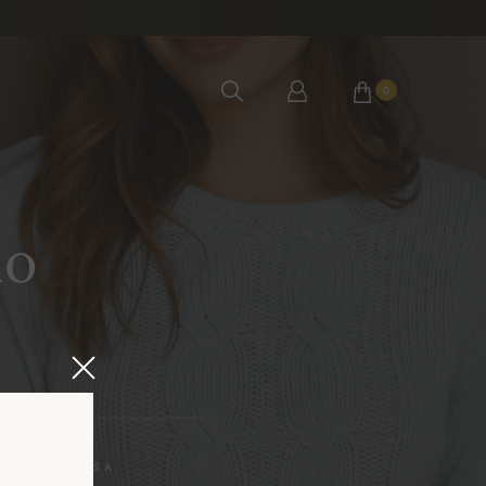
0
no
PETER GREŠA