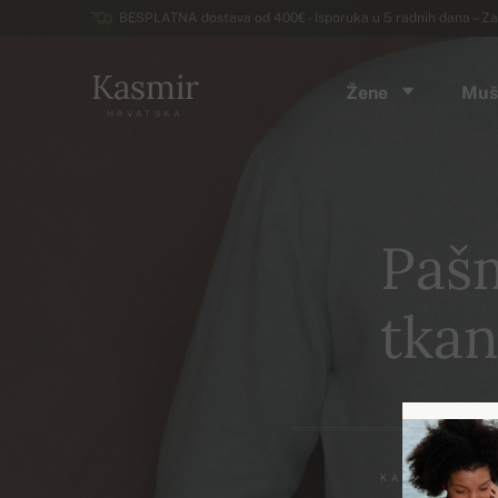
BESPLATNA dostava od 400€ - Isporuka u 5 radnih dana – Za
Kasmir
Žene
Muš
HRVATSKA
Pašm
tkan
KAŠMIR BLOG