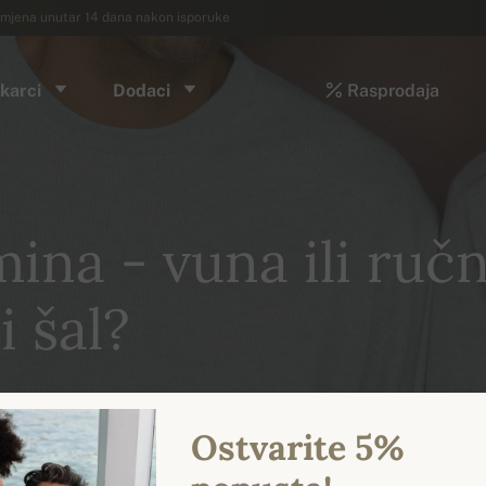
mjena unutar 14 dana nakon isporuke
karci
Dodaci
Rasprodaja
ina - vuna ili ruč
i šal?
Ostvarite 5%