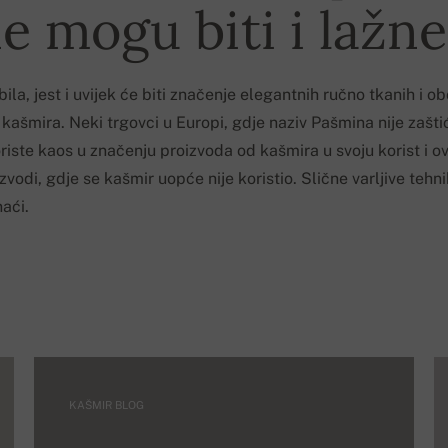
e mogu biti i lažne
ila, jest i uvijek će biti značenje elegantnih ručno tkanih i ob
ašmira. Neki trgovci u Europi, gdje naziv Pašmina nije zašti
iste kaos u značenju proizvoda od kašmira u svoju korist i 
zvodi, gdje se kašmir uopće nije koristio. Slične varljive tehn
aći.
KAŠMIR BLOG