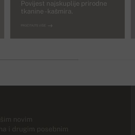
Povijest najskuplije prirodne
tkanine - kašmira.
PROČITAJTE VIŠE
ašim novim
ma i drugim posebnim