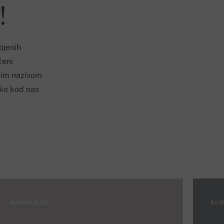
!
ojenih
ćeni
ovim nazivom
ike kod nas
KAŠMIR BLOG
KAŠ