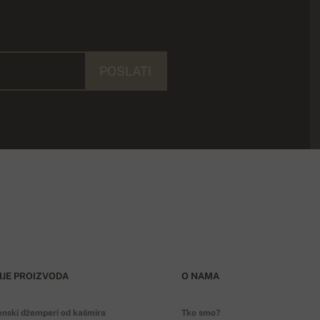
POSLATI
IJE PROIZVODA
O NAMA
enski džemperi od kašmira
Tko smo?