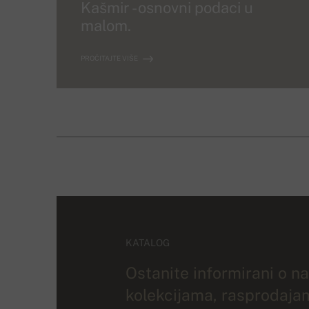
Kašmir - osnovni podaci u
malom.
PROČITAJTE VIŠE
KATALOG
Ostanite informirani o n
kolekcijama, rasprodaja