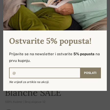
Ostvarite 5% popusta!
Prijavite se na newsletter i ostvarite
5% popusta
na
prvu kupnju.
POSLATI
Ne vrijedi za artikle na akciji.
-19%
Blanche SALE
100% Kašmir | Broj slojeva: 12