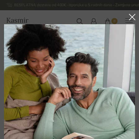
BESPLATNA dostava od 400€ - Isporuka u 5 radnih dana – Zamjena unut
Kasmir
0
HRVATSKA
Kuća
Rasprodaja