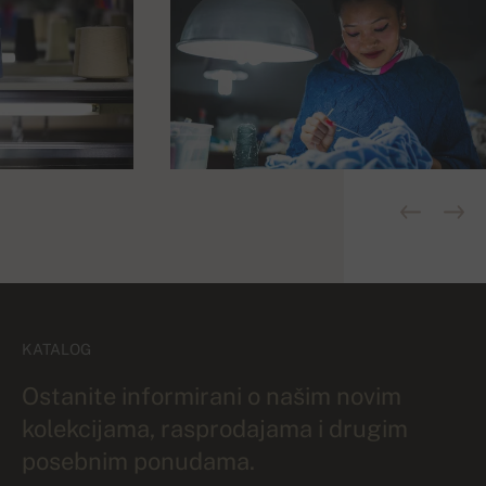
KATALOG
Ostanite informirani o našim novim
kolekcijama, rasprodajama i drugim
posebnim ponudama.