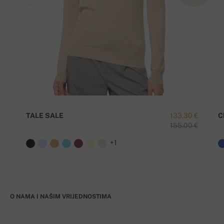
TALE SALE
133,30 €
C
155,00 €
+1
O NAMA I NAŠIM VRIJEDNOSTIMA