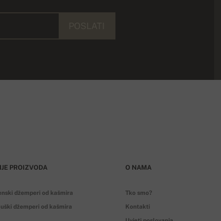
POSLATI
IJE PROIZVODA
O NAMA
enski džemperi od kašmira
Tko smo?
uški džemperi od kašmira
Kontakti
Uvjeti poslovanja