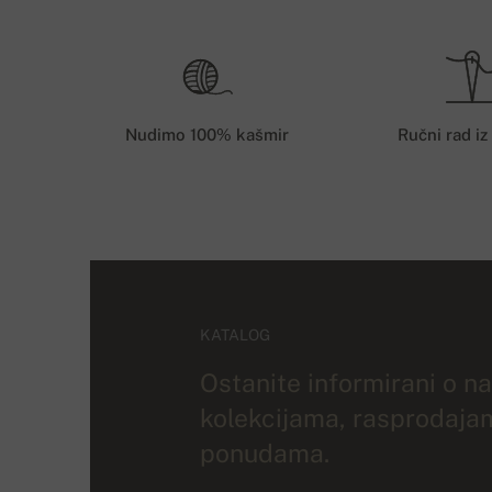
Nudimo 100% kašmir
Ručni rad iz
KATALOG
Ostanite informirani o n
kolekcijama, rasprodaja
ponudama.