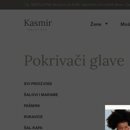
BESPLATNA dostava od 400€ - Isporuka u 5 radnih dana – Za
Kasmir
Žene
Muš
HRVATSKA
Pokrivači glave
SVI PROIZVODI
ŠALOVI I MARAME
PAŠMINI
RUKAVICE
UKUPNO
ŠAL-KAPA