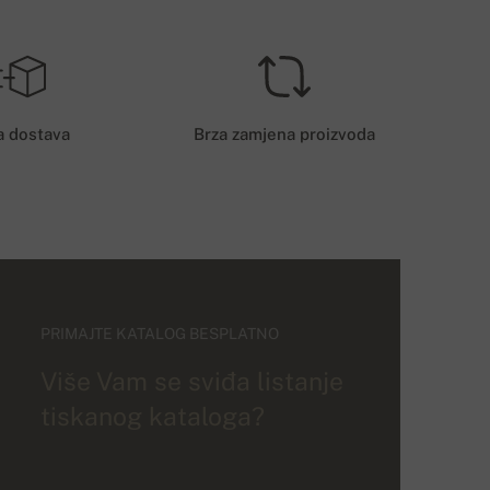
a dostava
Brza zamjena proizvoda
PRIMAJTE KATALOG BESPLATNO
Više Vam se sviđa listanje
tiskanog kataloga?