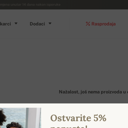
mjena unutar 14 dana nakon isporuke
karci
Dodaci
Rasprodaja
Nažalost, još nema proizvoda u o
Ostvarite 5%
: 0 PROIZVODA / 1 STRANICA