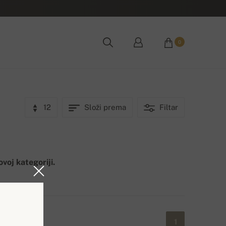
0
12
Složi prema
Filtar
voj kategoriji.
1