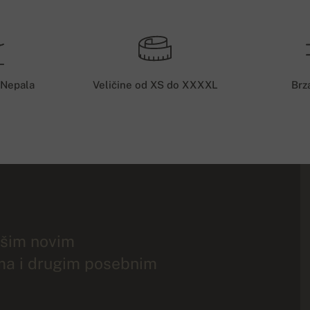
 Nepala
Veličine od XS do XXXXL
Brz
ašim novim
ma i drugim posebnim